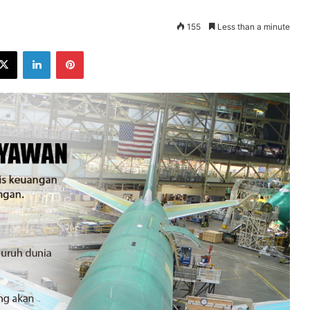
155
Less than a minute
ebook
X
LinkedIn
Pinterest