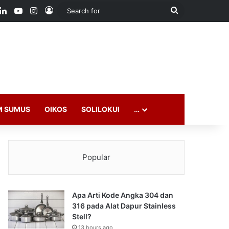
ook
LinkedIn
YouTube
Instagram
Log In
Search
for
M SUMUS
OIKOS
SOLILOKUI
…
Popular
Apa Arti Kode Angka 304 dan
316 pada Alat Dapur Stainless
Stell?
13 hours ago