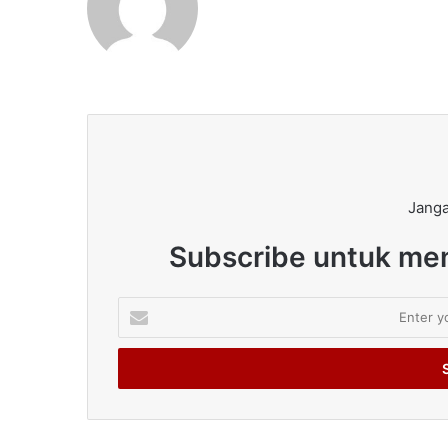
Janga
Subscribe untuk men
Enter
your
Email
address