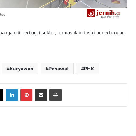
uangan di berbagai sektor, termasuk industri penerbangan.
Karyawan
Pesawat
PHK
book
X
LinkedIn
Pinterest
Share via Email
Print