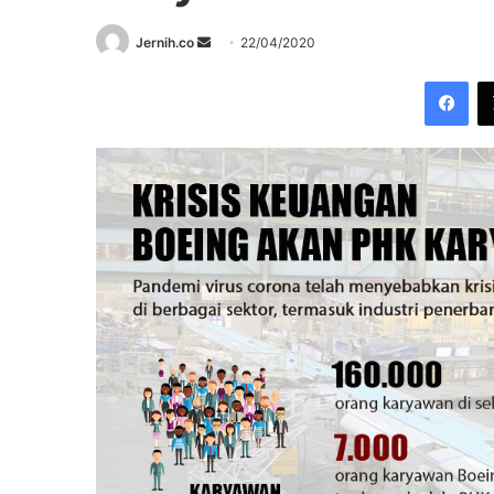
Send
Jernih.co
22/04/2020
an
Fac
email