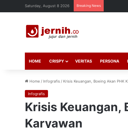
Saturday, August 8 2026
Breaking News
HOME
CRISPY
VERITAS
PERSONA
Home
/
Infografis
/
Krisis Keuangan, Boeing Akan PHK 
Infografis
Krisis Keuangan,
Karyawan