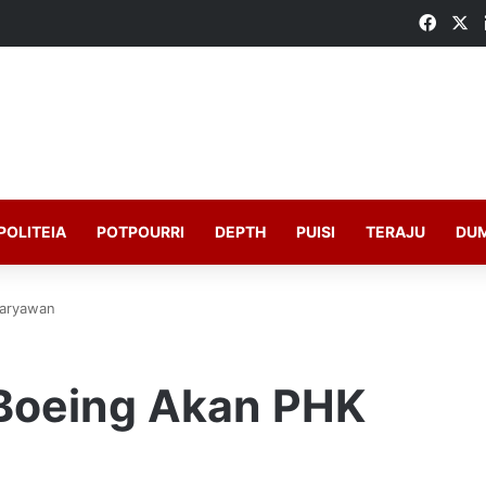
Faceb
X
POLITEIA
POTPOURRI
DEPTH
PUISI
TERAJU
DU
Karyawan
 Boeing Akan PHK