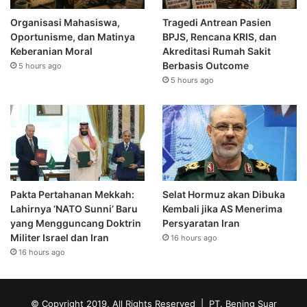
Organisasi Mahasiswa,
Tragedi Antrean Pasien
Oportunisme, dan Matinya
BPJS, Rencana KRIS, dan
Keberanian Moral
Akreditasi Rumah Sakit
Berbasis Outcome
5 hours ago
5 hours ago
Pakta Pertahanan Mekkah:
Selat Hormuz akan Dibuka
Lahirnya ‘NATO Sunni’ Baru
Kembali jika AS Menerima
yang Mengguncang Doktrin
Persyaratan Iran
Militer Israel dan Iran
16 hours ago
16 hours ago
© Copyright 2019, All Rights Reserved | PT. Bening Suar