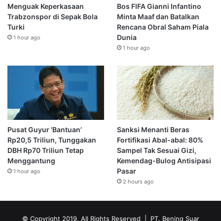
Menguak Keperkasaan
Bos FIFA Gianni Infantino
Trabzonspor di Sepak Bola
Minta Maaf dan Batalkan
Turki
Rencana Obral Saham Piala
Dunia
1 hour ago
1 hour ago
Pusat Guyur ‘Bantuan’
Sanksi Menanti Beras
Rp20,5 Triliun, Tunggakan
Fortifikasi Abal-abal: 80%
DBH Rp70 Triliun Tetap
Sampel Tak Sesuai Gizi,
Menggantung
Kemendag-Bulog Antisipasi
Pasar
1 hour ago
2 hours ago
© Copyright 2019, All Rights Reserved | PT. Bening Suar