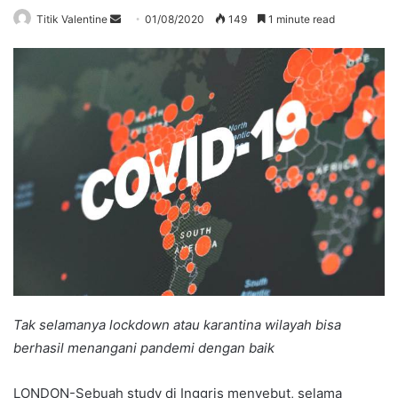
Send
Titik Valentine
01/08/2020
149
1 minute read
an
email
Tak selamanya lockdown atau karantina wilayah bisa
berhasil menangani pandemi dengan baik
LONDON-Sebuah study di Inggris menyebut, selama