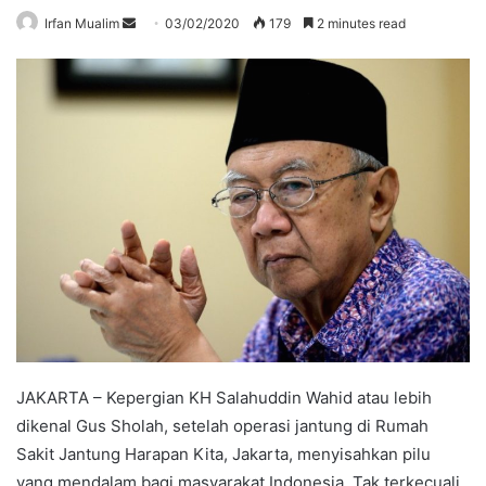
Send
Irfan Mualim
03/02/2020
179
2 minutes read
an
email
JAKARTA – Kepergian KH Salahuddin Wahid atau lebih
dikenal Gus Sholah, setelah operasi jantung di Rumah
Sakit Jantung Harapan Kita, Jakarta, menyisahkan pilu
yang mendalam bagi masyarakat Indonesia. Tak terkecuali,