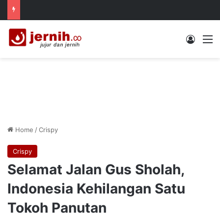
Log In
M
Home
/
Crispy
Crispy
Selamat Jalan Gus Sholah,
Indonesia Kehilangan Satu
Tokoh Panutan