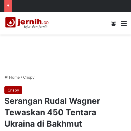
Log In
M
Home
/
Crispy
Crispy
Serangan Rudal Wagner
Tewaskan 450 Tentara
Ukraina di Bakhmut