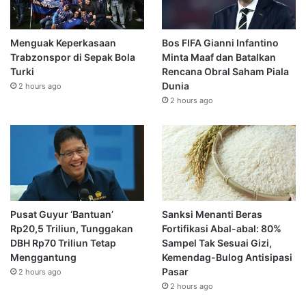
Menguak Keperkasaan
Bos FIFA Gianni Infantino
Trabzonspor di Sepak Bola
Minta Maaf dan Batalkan
Turki
Rencana Obral Saham Piala
Dunia
2 hours ago
2 hours ago
Pusat Guyur ‘Bantuan’
Sanksi Menanti Beras
Rp20,5 Triliun, Tunggakan
Fortifikasi Abal-abal: 80%
DBH Rp70 Triliun Tetap
Sampel Tak Sesuai Gizi,
Menggantung
Kemendag-Bulog Antisipasi
Pasar
2 hours ago
2 hours ago