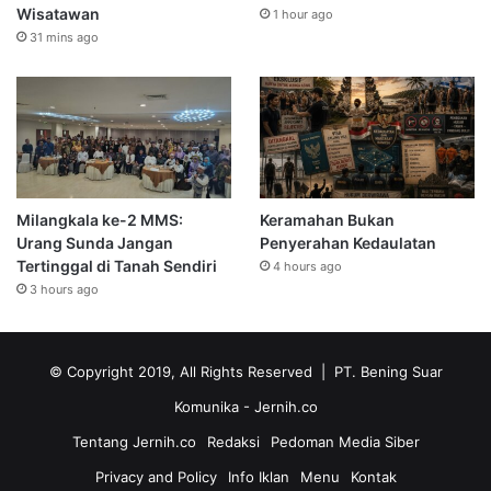
Wisatawan
1 hour ago
31 mins ago
Milangkala ke-2 MMS:
Keramahan Bukan
Urang Sunda Jangan
Penyerahan Kedaulatan
Tertinggal di Tanah Sendiri
4 hours ago
3 hours ago
© Copyright 2019, All Rights Reserved | PT. Bening Suar
Komunika
- Jernih.co
Tentang Jernih.co
Redaksi
Pedoman Media Siber
Privacy and Policy
Info Iklan
Menu
Kontak