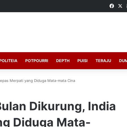
Faceb
X
POLITEIA
POTPOURRI
DEPTH
PUISI
TERAJU
DU
 Lepas Merpati yang Diduga Mata-mata Cina
ulan Dikurung, India
ng Diduga Mata-