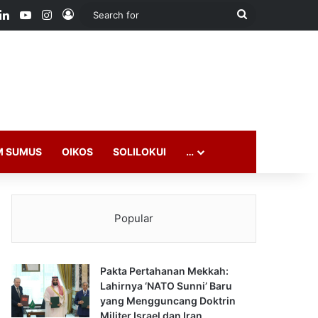
ook
LinkedIn
YouTube
Instagram
Log In
Search
for
M SUMUS
OIKOS
SOLILOKUI
…
Popular
Pakta Pertahanan Mekkah:
Lahirnya ‘NATO Sunni’ Baru
yang Mengguncang Doktrin
Militer Israel dan Iran