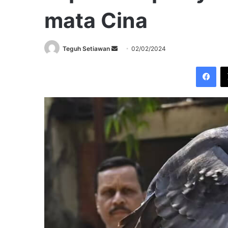
mata Cina
Send
Teguh Setiawan
02/02/2024
an
Fac
email