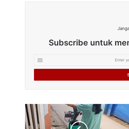
Janga
Subscribe untuk men
Enter
your
Email
address