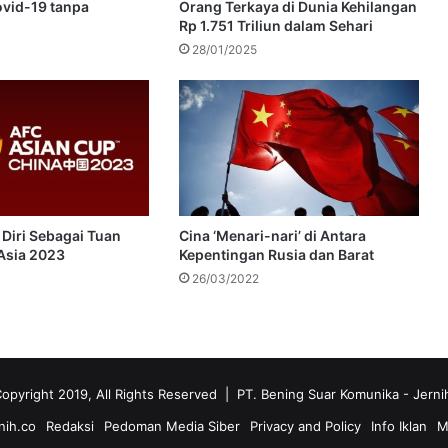
vid-19 tanpa
Orang Terkaya di Dunia Kehilangan
Rp 1.751 Triliun dalam Sehari
28/01/2025
 Diri Sebagai Tuan
Cina ‘Menari-nari’ di Antara
Asia 2023
Kepentingan Rusia dan Barat
26/03/2022
opyright 2019, All Rights Reserved | PT. Bening Suar Komunika
- Jerni
nih.co
Redaksi
Pedoman Media Siber
Privacy and Policy
Info Iklan
M