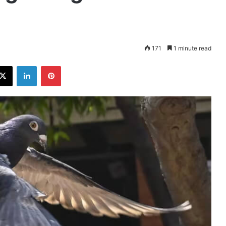
171
1 minute read
ebook
X
LinkedIn
Pinterest