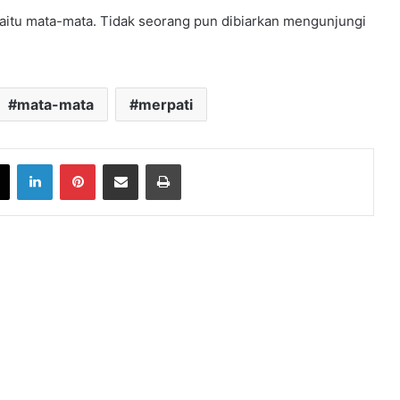
yaitu mata-mata. Tidak seorang pun dibiarkan mengunjungi
mata-mata
merpati
book
X
LinkedIn
Pinterest
Share via Email
Print