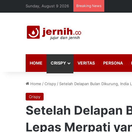
Sunday, August 9 2026
Breaking News
HOME
CRISPY
VERITAS
PERSONA
Home
/
Crispy
/
Setelah Delapan Bulan Dikurung, India
Crispy
Setelah Delapan B
Lepas Merpati ya