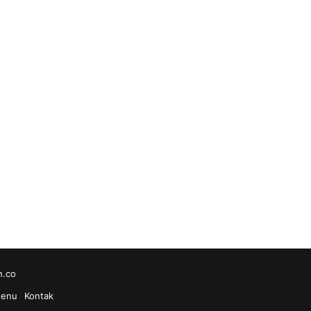
h.co
enu
Kontak