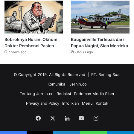
Bobroknya Nurani Oknum
Bougainville Terlepas dari
Dokter Pembenci Pasien
Papua Nugini, Siap Merdeka
7 hours ago
7 hours ago
© Copyright 2019, All Rights Reserved | PT. Bening Suar
Komunika
- Jernih.co
Tentang Jernih.co
Redaksi
Pedoman Media Siber
Privacy and Policy
Info Iklan
Menu
Kontak
Facebook
X
LinkedIn
YouTube
Instagram