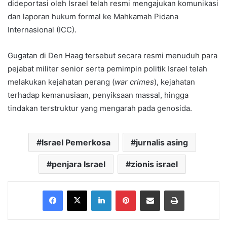
dideportasi oleh Israel telah resmi mengajukan komunikasi
dan laporan hukum formal ke Mahkamah Pidana
Internasional (ICC).
Gugatan di Den Haag tersebut secara resmi menuduh para
pejabat militer senior serta pemimpin politik Israel telah
melakukan kejahatan perang (
war crimes
), kejahatan
terhadap kemanusiaan, penyiksaan massal, hingga
tindakan terstruktur yang mengarah pada genosida.
Israel Pemerkosa
jurnalis asing
penjara Israel
zionis israel
Facebook
X
LinkedIn
Pinterest
Share via Email
Print