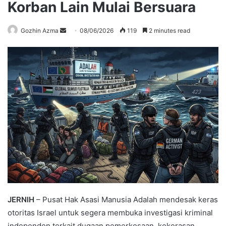
Korban Lain Mulai Bersuara
Send
Gozhin Azma
08/06/2026
119
2 minutes read
an
email
JERNIH
– Pusat Hak Asasi Manusia Adalah mendesak keras
otoritas Israel untuk segera membuka investigasi kriminal
independen terkait dugaan pemerkosaan, kekerasan