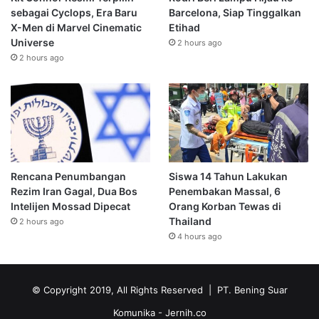
sebagai Cyclops, Era Baru
Barcelona, Siap Tinggalkan
X-Men di Marvel Cinematic
Etihad
Universe
2 hours ago
2 hours ago
Rencana Penumbangan
Siswa 14 Tahun Lakukan
Rezim Iran Gagal, Dua Bos
Penembakan Massal, 6
Intelijen Mossad Dipecat
Orang Korban Tewas di
Thailand
2 hours ago
4 hours ago
© Copyright 2019, All Rights Reserved | PT. Bening Suar
Komunika
- Jernih.co