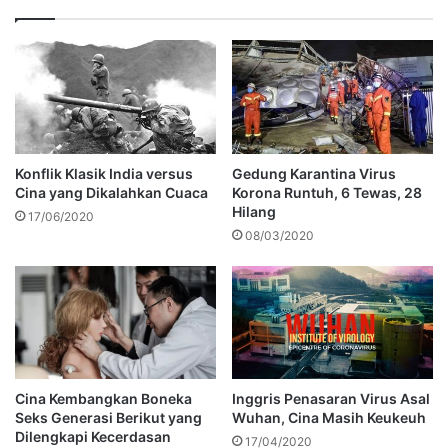
Konflik Klasik India versus
Gedung Karantina Virus
Cina yang Dikalahkan Cuaca
Korona Runtuh, 6 Tewas, 28
Hilang
17/06/2020
08/03/2020
Cina Kembangkan Boneka
Inggris Penasaran Virus Asal
Seks Generasi Berikut yang
Wuhan, Cina Masih Keukeuh
Dilengkapi Kecerdasan
17/04/2020