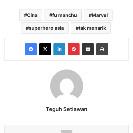
Cina
fu manchu
Marvel
superhero asia
tak menarik
Facebook
X
LinkedIn
Pinterest
Share via Email
Print
Teguh Setiawan