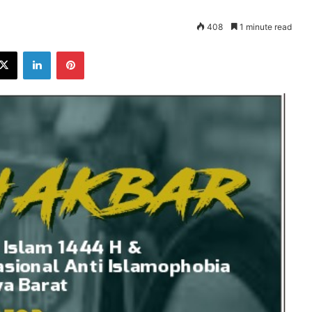
408
1 minute read
ebook
X
LinkedIn
Pinterest