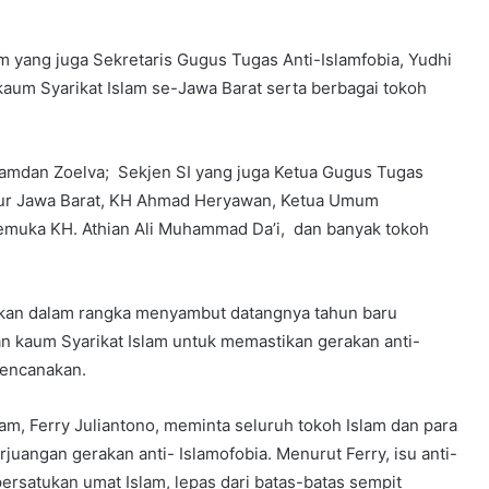
am yang juga Sekretaris Gugus Tugas Anti-Islamfobia, Yudhi
kaum Syarikat Islam se-Jawa Barat serta berbagai tokoh
amdan Zoelva; Sekjen SI yang juga Ketua Gugus Tugas
rnur Jawa Barat, KH Ahmad Heryawan, Ketua Umum
erkemuka KH. Athian Ali Muhammad Da’i, dan banyak tokoh
akan dalam rangka menyambut datangnya tahun baru
 kaum Syarikat Islam untuk memastikan gerakan anti-
rencanakan.
m, Ferry Juliantono, meminta seluruh tokoh Islam dan para
angan gerakan anti- Islamofobia. Menurut Ferry, isu anti-
rsatukan umat Islam, lepas dari batas-batas sempit