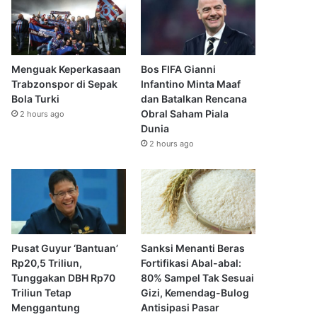
Menguak Keperkasaan
Bos FIFA Gianni
Trabzonspor di Sepak
Infantino Minta Maaf
Bola Turki
dan Batalkan Rencana
Obral Saham Piala
2 hours ago
Dunia
2 hours ago
Pusat Guyur ‘Bantuan’
Sanksi Menanti Beras
Rp20,5 Triliun,
Fortifikasi Abal-abal:
Tunggakan DBH Rp70
80% Sampel Tak Sesuai
Triliun Tetap
Gizi, Kemendag-Bulog
Menggantung
Antisipasi Pasar