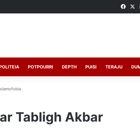
Faceb
X
POLITEIA
POTPOURRI
DEPTH
PUISI
TERAJU
DU
Islamofobia
lar Tabligh Akbar