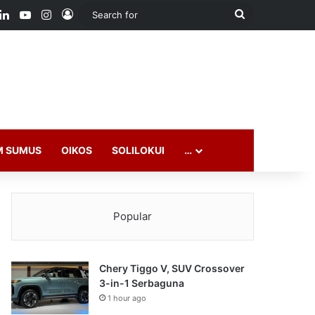
ook
LinkedIn
YouTube
Instagram
Log In
Search
for
M SUMUS
OIKOS
SOLILOKUI
…
Popular
Chery Tiggo V, SUV Crossover
3-in-1 Serbaguna
1 hour ago