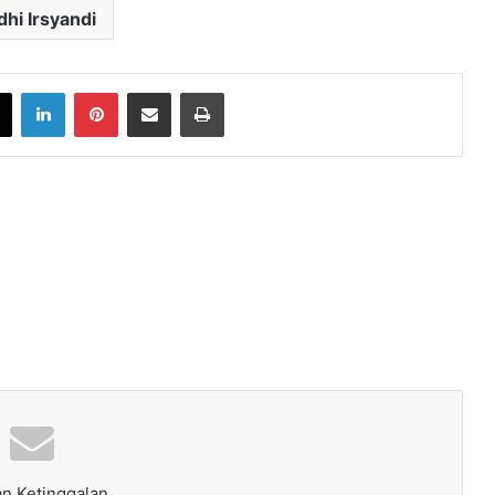
hi Irsyandi
book
X
LinkedIn
Pinterest
Share via Email
Print
n Ketinggalan