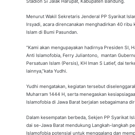
Stadion Si Jalak Harupat, Kabupaten Bandung.
Menurut Wakil Sekretaris Jenderal PP Syarikat Isl
Irsyadi, acara direncanakan menghadirkan 40 ribu 
Islam di Bumi Pasundan.
“Kami akan mengupayakan hadirnya Presiden SI, H
Anti Islamofobia, Ferry Juliantono, mantan Gube
Persatuan Islam (Persis), KH Iman S Latief, dai t
lainnya,”kata Yudhi.
Yudhi mengatakan, kegiatan tersebut diselenggar
Muharram 1444 H, serta menegaskan kesiapsiagaan
Islamofobia di Jawa Barat berjalan sebagaimana di
Dalam kesempatan berbeda, Sekjen PP Syarikat Isla
dai se-Jawa Barat mendukung Langkah-langkah perju
Islamofobia potensial untuk menggalang dan mempe