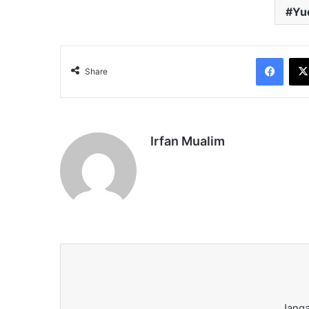
Yud
Face
Share
Irfan Mualim
Janga