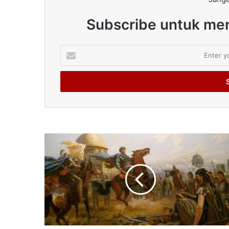
Subscribe untuk men
Enter
your
Email
address