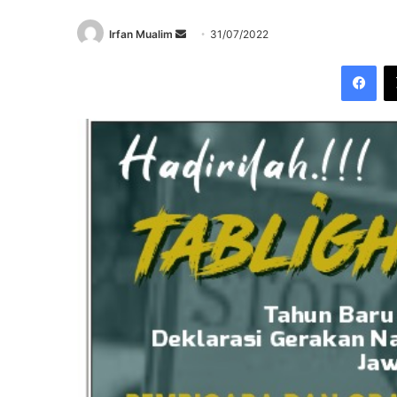
Send
Irfan Mualim
31/07/2022
an
Fac
email