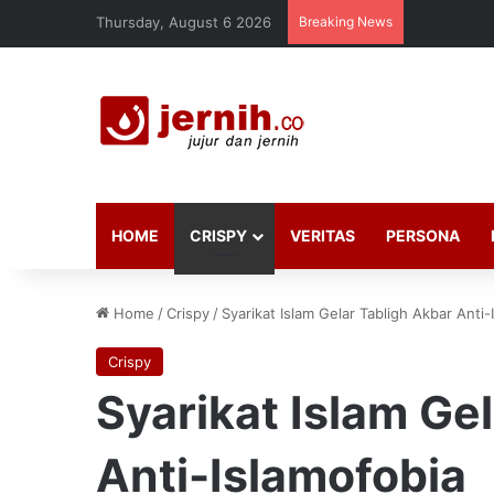
Thursday, August 6 2026
Breaking News
HOME
CRISPY
VERITAS
PERSONA
Home
/
Crispy
/
Syarikat Islam Gelar Tabligh Akbar Anti-
Crispy
Syarikat Islam Ge
Anti-Islamofobia