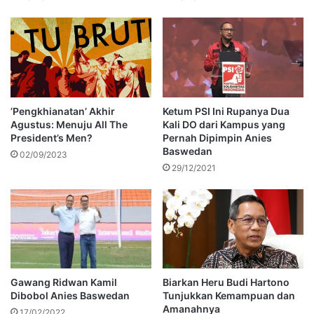
’Pengkhianatan’ Akhir
Ketum PSI Ini Rupanya Dua
Agustus: Menuju All The
Kali DO dari Kampus yang
President’s Men?
Pernah Dipimpin Anies
Baswedan
02/09/2023
29/12/2021
Gawang Ridwan Kamil
Biarkan Heru Budi Hartono
Dibobol Anies Baswedan
Tunjukkan Kemampuan dan
Amanahnya
17/02/2022