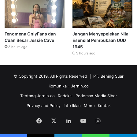
Fenomena OnlyFans dan
Jangan Menyepelekan Nilai
Cuan Besar Jessie Cave
Esensial Pembukaan UUD
1945
3 hours ago
5 hours ago
© Copyright 2019, All Rights Reserved | PT. Bening Suar
Komunika
- Jernih.co
Tentang Jernih.co
Redaksi
Pedoman Media Siber
Privacy and Policy
Info Iklan
Menu
Kontak
Facebook
X
LinkedIn
YouTube
Instagram