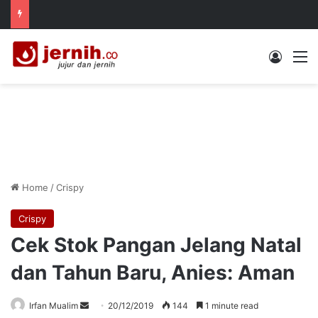
Log In
M
Home
/
Crispy
Crispy
Cek Stok Pangan Jelang Natal
dan Tahun Baru, Anies: Aman
Send
Irfan Mualim
20/12/2019
144
1 minute read