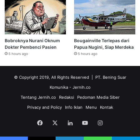
Bobroknya Nurani Oknum
Bougainville Terlepas dari
Dokter Pembenci Pasien
Papua Nugini, Siap Merdeka
5 hours ago
5 hours ago
© Copyright 2019, All Rights Reserved | PT. Bening Suar
Komunika
- Jernih.co
Tentang Jernih.co
Redaksi
Pedoman Media Siber
Privacy and Policy
Info Iklan
Menu
Kontak
Facebook
X
LinkedIn
YouTube
Instagram