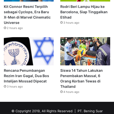
Kit Connor Resmi Terpilih
Rodri Beri Lampu Hijau ke
sebagai Cyclops, Era Baru
Barcelona, Siap Tinggalkan
X-Men di Marvel Cinematic
Etihad
Universe
3 hours ago
2 hours ago
Rencana Penumbangan
Siswa 14 Tahun Lakukan
Rezim Iran Gagal, Dua Bos
Penembakan Massal, 6
Intelijen Mossad Dipecat
Orang Korban Tewas di
Thailand
3 hours ago
4 hours ago
© Copyright 2019, All Rights Reserved | PT. Bening Suar