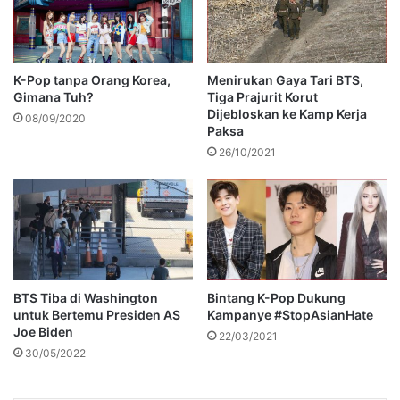
K-Pop tanpa Orang Korea,
Menirukan Gaya Tari BTS,
Gimana Tuh?
Tiga Prajurit Korut
Dijebloskan ke Kamp Kerja
08/09/2020
Paksa
26/10/2021
BTS Tiba di Washington
Bintang K-Pop Dukung
untuk Bertemu Presiden AS
Kampanye #StopAsianHate
Joe Biden
22/03/2021
30/05/2022