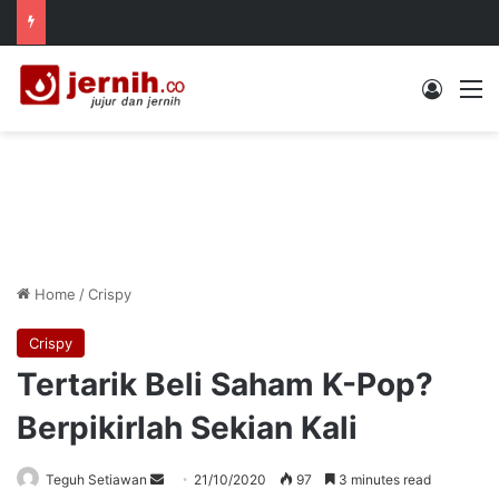
Log In
M
Home
/
Crispy
Crispy
Tertarik Beli Saham K-Pop?
Berpikirlah Sekian Kali
Send
Teguh Setiawan
21/10/2020
97
3 minutes read