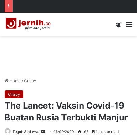
Log In
M
Home
/
Crispy
Crispy
The Lancet: Vaksin Covid-19
Buatan Rusia Terbukti Manjur
Send
Teguh Setiawan
05/09/2020
165
1 minute read