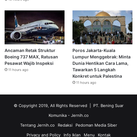
Ancaman Retak Struktur
Poros Jakarta-Kuala
Boeing 737 MAX, Ratusan
Lumpur Menggebrak: Minta
Pesawat Wajib Inspeksi
Dunia Hentikan Cara Lama,
Tawarkan 5 Langkah
11 hours ago
Konkret untuk Palestina
11 hours ago
© Copyright 2019, All Rights Reserved | PT. Bening Suar
Komunika
- Jernih.co
Tentang Jernih.co
Redaksi
Pedoman Media Siber
Privacy and Policy
Info Iklan
Menu
Kontak