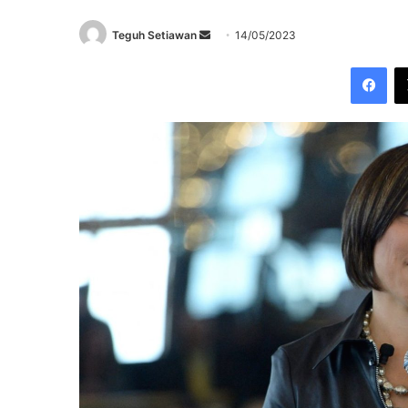
Send
Teguh Setiawan
14/05/2023
an
Fac
email