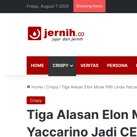
Friday, August 7 2026
Breaking News
HOME
CRISPY
VERITAS
PERSONA
Home
/
Crispy
/
Tiga Alasan Elon Musk Pilih Linda Yacca
Crispy
Tiga Alasan Elon 
Yaccarino Jadi CE