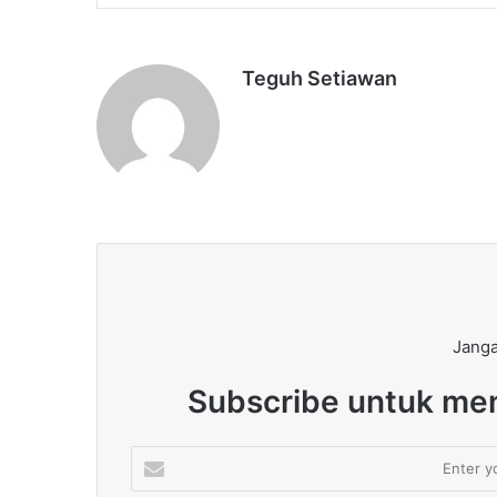
Teguh Setiawan
Janga
Subscribe untuk men
Enter
your