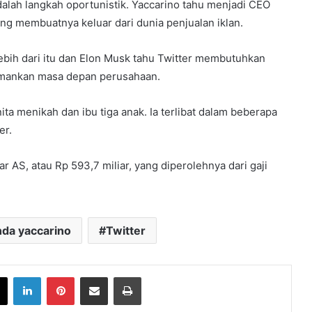
alah langkah oportunistik. Yaccarino tahu menjadi CEO
ng membuatnya keluar dari dunia penjualan iklan.
bih dari itu dan Elon Musk tahu Twitter membutuhkan
gamankan masa depan perusahaan.
ta menikah dan ibu tiga anak. Ia terlibat dalam beberapa
er.
r AS, atau Rp 593,7 miliar, yang diperolehnya dari gaji
inda yaccarino
Twitter
book
X
LinkedIn
Pinterest
Share via Email
Print