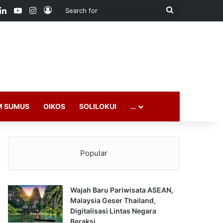
ook
LinkedIn
YouTube
Instagram
Log In
Search
for
M SUMUS
OIKOS
SOLILOKUI
…
Popular
Wajah Baru Pariwisata ASEAN,
Malaysia Geser Thailand,
Digitalisasi Lintas Negara
Beraksi