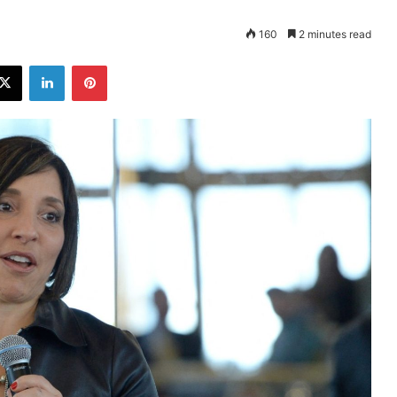
160
2 minutes read
ebook
X
LinkedIn
Pinterest