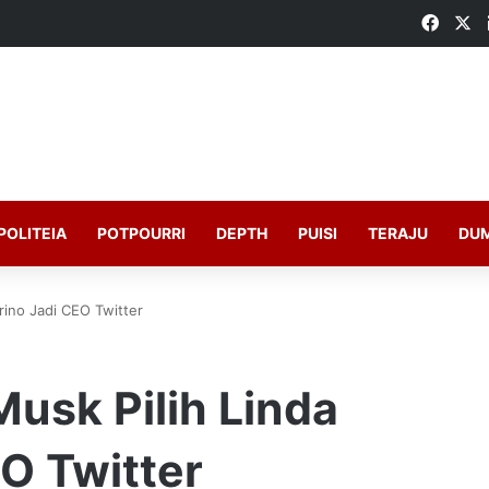
Faceb
X
POLITEIA
POTPOURRI
DEPTH
PUISI
TERAJU
DU
rino Jadi CEO Twitter
Musk Pilih Linda
O Twitter