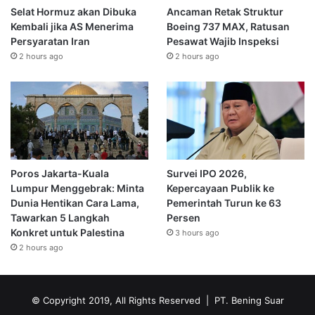
Selat Hormuz akan Dibuka
Ancaman Retak Struktur
Kembali jika AS Menerima
Boeing 737 MAX, Ratusan
Persyaratan Iran
Pesawat Wajib Inspeksi
2 hours ago
2 hours ago
Poros Jakarta-Kuala
Survei IPO 2026,
Lumpur Menggebrak: Minta
Kepercayaan Publik ke
Dunia Hentikan Cara Lama,
Pemerintah Turun ke 63
Tawarkan 5 Langkah
Persen
Konkret untuk Palestina
3 hours ago
2 hours ago
© Copyright 2019, All Rights Reserved | PT. Bening Suar