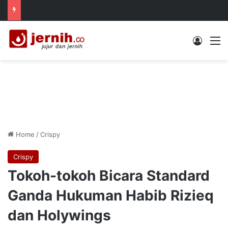
Log In
M
Home
/
Crispy
Crispy
Tokoh-tokoh Bicara Standard
Ganda Hukuman Habib Rizieq
dan Holywings