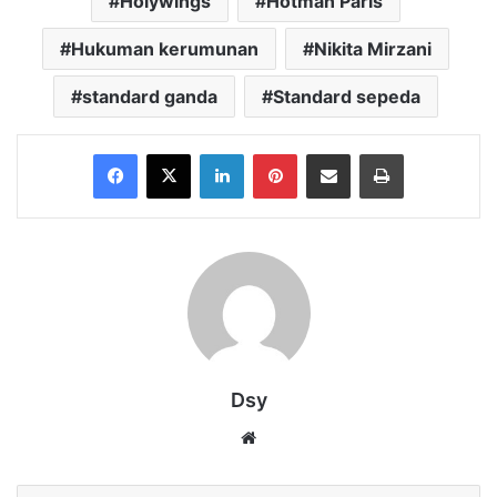
Holywings
Hotman Paris
Hukuman kerumunan
Nikita Mirzani
standard ganda
Standard sepeda
Facebook
X
LinkedIn
Pinterest
Share via Email
Print
Dsy
Website