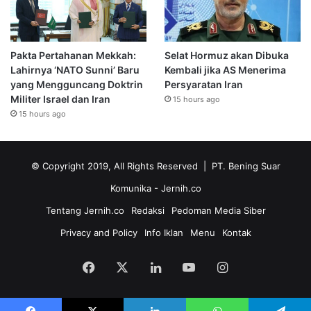
Pakta Pertahanan Mekkah:
Selat Hormuz akan Dibuka
Lahirnya ‘NATO Sunni’ Baru
Kembali jika AS Menerima
yang Mengguncang Doktrin
Persyaratan Iran
Militer Israel dan Iran
15 hours ago
15 hours ago
© Copyright 2019, All Rights Reserved | PT. Bening Suar
Komunika
- Jernih.co
Tentang Jernih.co
Redaksi
Pedoman Media Siber
Privacy and Policy
Info Iklan
Menu
Kontak
Facebook
X
LinkedIn
YouTube
Instagram