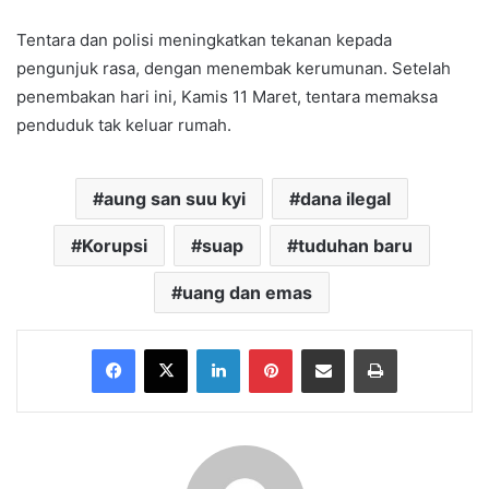
Tentara dan polisi meningkatkan tekanan kepada
pengunjuk rasa, dengan menembak kerumunan. Setelah
penembakan hari ini, Kamis 11 Maret, tentara memaksa
penduduk tak keluar rumah.
aung san suu kyi
dana ilegal
Korupsi
suap
tuduhan baru
uang dan emas
Facebook
X
LinkedIn
Pinterest
Share via Email
Print