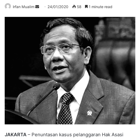
Send
Irfan Mualim
24/01/2020
58
1 minute read
an
email
JAKARTA
– Penuntasan kasus pelanggaran Hak Asasi