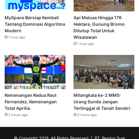
MySpace Bersiap Kembali
Api Meluas Hingga 176
Tantang Dominasi Algoritma
Hektare, Gunung Bromo
Modern
Ditutup Total Untuk
Wisatawan
1 hour ago
1 hour ago
Kemenangan Kedua Raul
Milangkala ke-2 MMS:
Fernandez, Kemenangan
Urang Sunda Jangan
Total Aprilia
Tertinggal di Tanah Sendiri
2 hours ago
4 hours ago
© Copyright 2019, All Rights Reserved | PT. Bening Suar