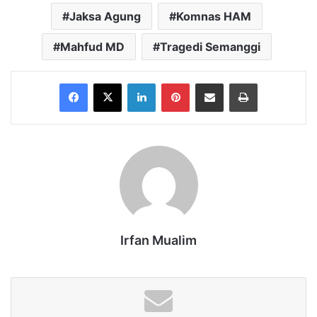
Jaksa Agung
Komnas HAM
Mahfud MD
Tragedi Semanggi
Facebook
X
LinkedIn
Pinterest
Share via Email
Print
Irfan Mualim