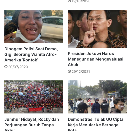
19/10/2020
Dibogem Polisi Saat Demo,
Presiden Jokowi Harus
Gigi Seorang Wanita Afro-
Menegur dan Mengevaluasi
Amerika ‘Rontok’
Ahok
20/07/2020
29/12/2021
Jumhur Hidayat, Rocky dan
Demonstrasi Tolak UU Cipta
Perjuangan Buruh Tanpa
Kerja Menular ke Berbagai
Akhir
Kota