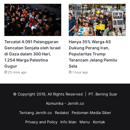
Tercatat 4.091 Pelanggaran
Hanya 35% Warga AS
Gencatan Senjata oleh Israel
Dukung Perang Iran,
di Gaza dalam 300 Hari,
Popularitas Trump
1.254 Warga Palestina
Terancam Jelang Pemilu
Gugur
Sela
25 mins ago
1 hour ago
© Copyright 2019, All Rights Reserved | PT. Bening Suar
Komunika
- Jernih.co
Tentang Jernih.co
Redaksi
Pedoman Media Siber
Privacy and Policy
Info Iklan
Menu
Kontak