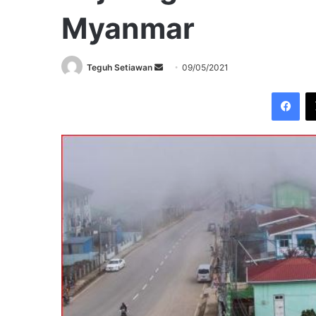
Myanmar
Send
Teguh Setiawan
09/05/2021
an
Fac
email