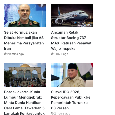
Selat Hormuz akan
Ancaman Retak
Dibuka Kembali jika AS
Struktur Boeing 737
Menerima Persyaratan
MAX, Ratusan Pesawat
Iran
Wajib Inspeksi
29 mins ago
1 hour ago
Poros Jakarta-Kuala
Survei IPO 2026,
Lumpur Menggebrak:
Kepercayaan Publik ke
Minta Dunia Hentikan
Pemerintah Turun ke
Cara Lama, Tawarkan 5
63 Persen
Langkah Konkret untuk
2 hours ago