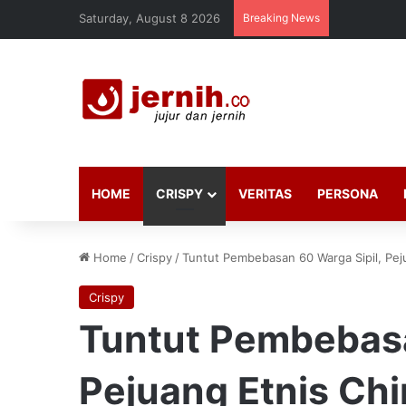
Saturday, August 8 2026
Breaking News
HOME
CRISPY
VERITAS
PERSONA
Home
/
Crispy
/
Tuntut Pembebasan 60 Warga Sipil, Pej
Crispy
Tuntut Pembebasa
Pejuang Etnis Chi