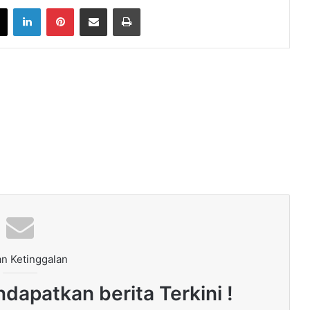
book
X
LinkedIn
Pinterest
Share via Email
Print
n Ketinggalan
dapatkan berita Terkini !