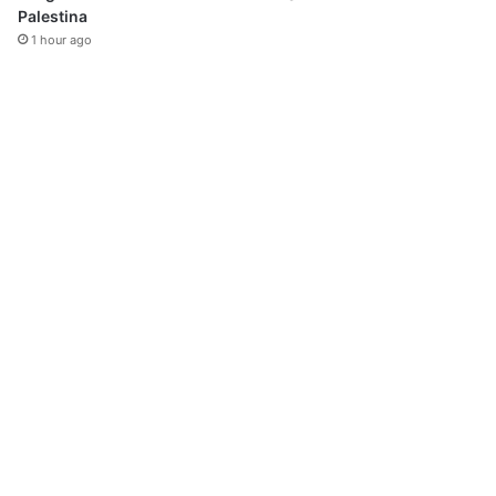
Palestina
1 hour ago