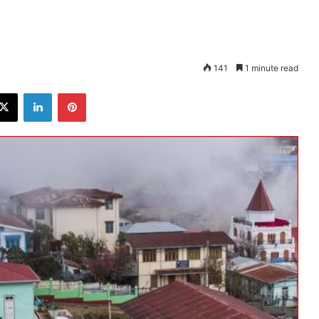
141
1 minute read
ebook
X
LinkedIn
Pinterest