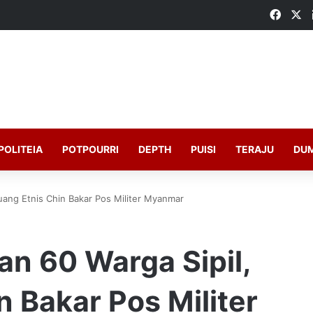
Faceb
X
POLITEIA
POTPOURRI
DEPTH
PUISI
TERAJU
DU
uang Etnis Chin Bakar Pos Militer Myanmar
n 60 Warga Sipil,
n Bakar Pos Militer