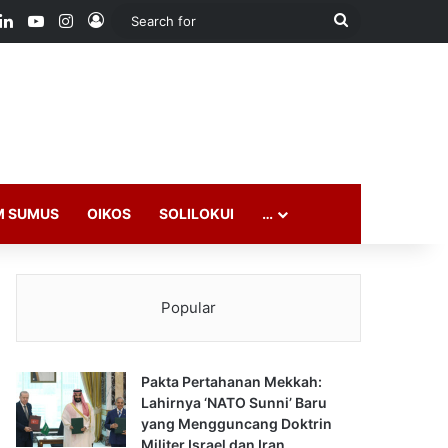
ook
LinkedIn
YouTube
Instagram
Log In
Search
for
M SUMUS
OIKOS
SOLILOKUI
…
Popular
Pakta Pertahanan Mekkah:
Lahirnya ‘NATO Sunni’ Baru
yang Mengguncang Doktrin
Militer Israel dan Iran