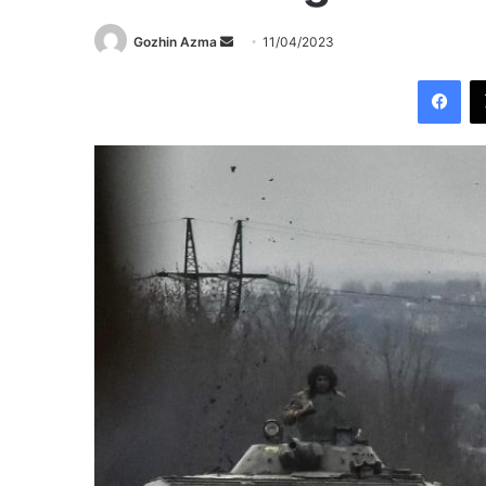
Send
Gozhin Azma
11/04/2023
an
Fac
email