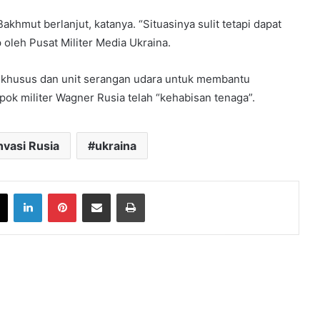
khmut berlanjut, katanya. “Situasinya sulit tetapi dapat
 oleh Pusat Militer Media Ukraina.
khusus dan unit serangan udara untuk membantu
ok militer Wagner Rusia telah “kehabisan tenaga”.
nvasi Rusia
ukraina
book
X
LinkedIn
Pinterest
Share via Email
Print