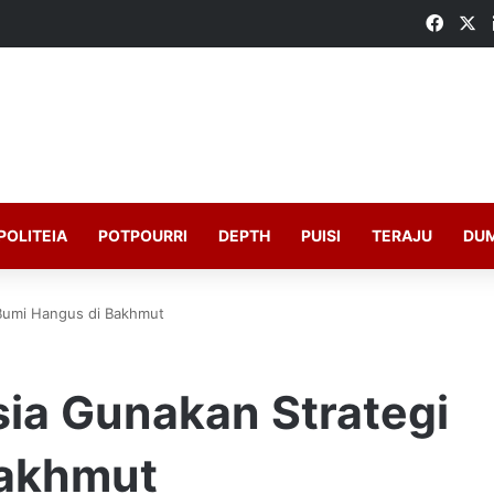
Faceb
X
POLITEIA
POTPOURRI
DEPTH
PUISI
TERAJU
DU
 Bumi Hangus di Bakhmut
sia Gunakan Strategi
Bakhmut