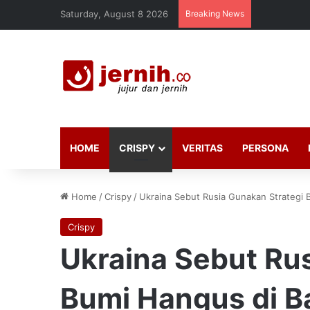
Saturday, August 8 2026
Breaking News
HOME
CRISPY
VERITAS
PERSONA
Home
/
Crispy
/
Ukraina Sebut Rusia Gunakan Strategi
Crispy
Ukraina Sebut Ru
Bumi Hangus di 