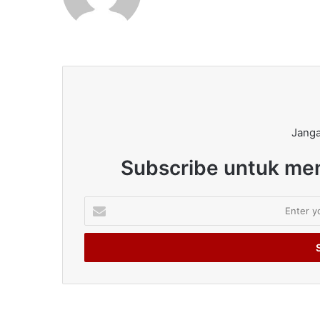
Janga
Subscribe untuk men
Enter
your
Email
address