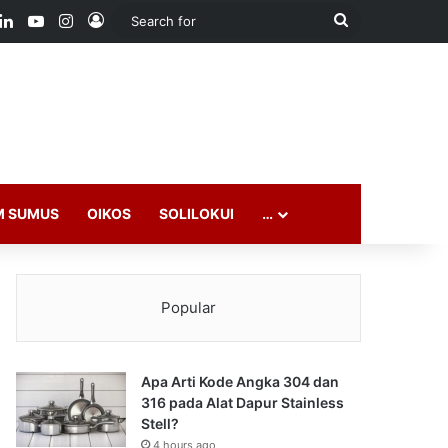
ook
LinkedIn
YouTube
Instagram
Log In
Search
for
M SUMUS
OIKOS
SOLILOKUI
…
Popular
Apa Arti Kode Angka 304 dan
316 pada Alat Dapur Stainless
Stell?
4 hours ago