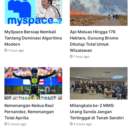
MySpace Bersiap Kembali
Api Meluas Hingga 176
Tantang Dominasi Algoritma
Hektare, Gunung Bromo
Modern
Ditutup Total Untuk
Wisatawan
1 hour ago
1 hour ago
Kemenangan Kedua Raul
Milangkala ke-2 MMS:
Fernandez, Kemenangan
Urang Sunda Jangan
Total Aprilia
Tertinggal di Tanah Sendiri
2 hours ago
3 hours ago