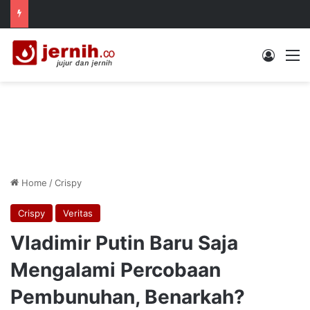
Log In
M
Home
/
Crispy
Crispy
Veritas
Vladimir Putin Baru Saja
Mengalami Percobaan
Pembunuhan, Benarkah?