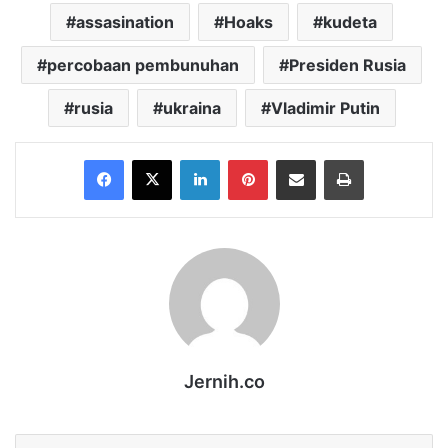
assasination
Hoaks
kudeta
percobaan pembunuhan
Presiden Rusia
rusia
ukraina
Vladimir Putin
Facebook
X
LinkedIn
Pinterest
Share via Email
Print
Jernih.co