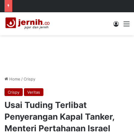
Log In
M
Home
/
Crispy
Crispy
Veritas
Usai Tuding Terlibat
Penyerangan Kapal Tanker,
Menteri Pertahanan Israel