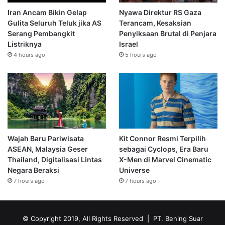
Iran Ancam Bikin Gelap
Nyawa Direktur RS Gaza
Gulita Seluruh Teluk jika AS
Terancam, Kesaksian
Serang Pembangkit
Penyiksaan Brutal di Penjara
Listriknya
Israel
4 hours ago
5 hours ago
Wajah Baru Pariwisata
Kit Connor Resmi Terpilih
ASEAN, Malaysia Geser
sebagai Cyclops, Era Baru
Thailand, Digitalisasi Lintas
X-Men di Marvel Cinematic
Negara Beraksi
Universe
7 hours ago
7 hours ago
© Copyright 2019, All Rights Reserved | PT. Bening Suar