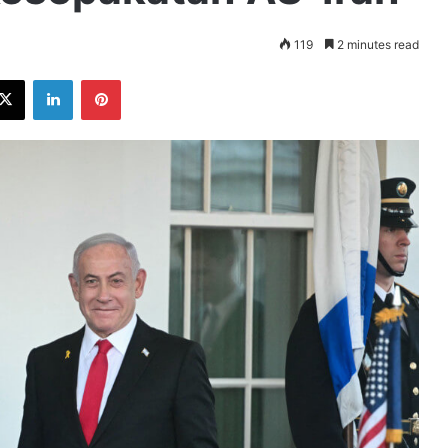
119
2 minutes read
ebook
X
LinkedIn
Pinterest