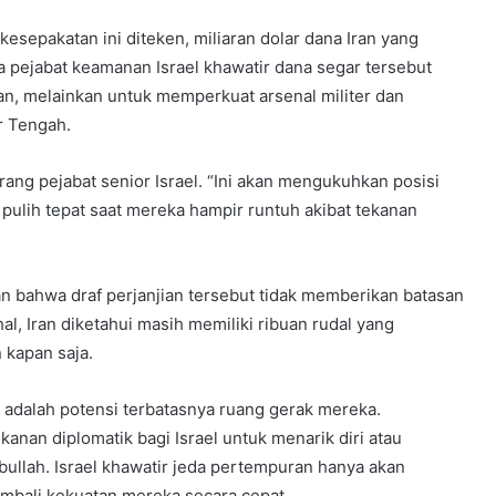
kesepakatan ini diteken, miliaran dolar dana Iran yang
ra pejabat keamanan Israel khawatir dana segar tersebut
ran, melainkan untuk memperkuat arsenal militer dan
r Tengah.
orang pejabat senior Israel. “Ini akan mengukuhkan posisi
ulih tepat saat mereka hampir runtuh akibat tekanan
kan bahwa draf perjanjian tersebut tidak memberikan batasan
hal, Iran diketahui masih memiliki ribuan rudal yang
n kapan saja.
F) adalah potensi terbatasnya ruang gerak mereka.
anan diplomatik bagi Israel untuk menarik diri atau
ullah. Israel khawatir jeda pertempuran hanya akan
mbali kekuatan mereka secara cepat.