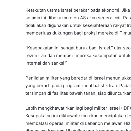
Ketakutan utama Israel berakar pada ekonomi. Jika 
selama ini dibekukan oleh AS akan segera cair. Pa
tidak akan digunakan untuk kesejahteraan rakyat I
memperluas dukungan bagi proksi mereka di Timu
“Kesepakatan ini sangat buruk bagi Israel,” ujar se
rezim Iran dan memberi mereka kesempatan untuk p
internal dan sanksi.”
Penilaian militer yang beredar di Israel menunjuk
yang berarti pada program rudal balistik Iran. Pada
tersimpan di fasilitas bawah tanah, siap diluncurka
Lebih mengkhawatirkan lagi bagi militer Israel (ID
Kesepakatan ini dikhawatirkan akan menciptakan tek
membatasi operasi militer di Lebanon melawan Hizb
digunakan Iran dan Hizbullah untuk membangun ke