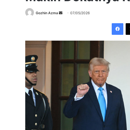
Send
Gozhin Azma
07/05/2026
an
Fac
email