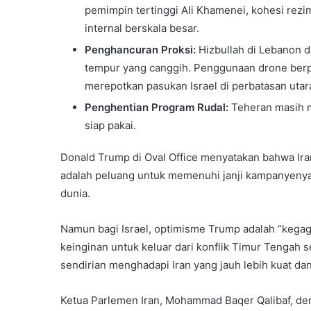
pemimpin tertinggi Ali Khamenei, kohesi rezi
internal berskala besar.
Penghancuran Proksi:
Hizbullah di Lebanon 
tempur yang canggih. Penggunaan drone berpe
merepotkan pasukan Israel di perbatasan utar
Penghentian Program Rudal:
Teheran masih m
siap pakai.
Donald Trump di Oval Office menyatakan bahwa Ira
adalah peluang untuk memenuhi janji kampanyenya
dunia.
Namun bagi Israel, optimisme Trump adalah “kegag
keinginan untuk keluar dari konflik Timur Tengah 
sendirian menghadapi Iran yang jauh lebih kuat dan
Ketua Parlemen Iran, Mohammad Baqer Qalibaf, den