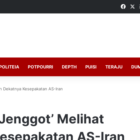
Faceb
X
POLITEIA
POTPOURRI
DEPTH
PUISI
TERAJU
DU
in Dekatnya Kesepakatan AS-Iran
 Jenggot’ Melihat
esepakatan AS-Iran