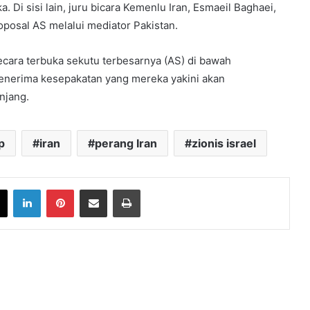
. Di sisi lain, juru bicara Kemenlu Iran, Esmaeil Baghaei,
osal AS melalui mediator Pakistan.
 secara terbuka sekutu terbesarnya (AS) di bawah
nerima kesepakatan yang mereka yakini akan
njang.
p
iran
perang Iran
zionis israel
book
X
LinkedIn
Pinterest
Share via Email
Print