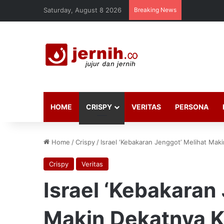
Saturday, August 8 2026
Breaking News
HOME
CRISPY
VERITAS
PERSONA
Home
/
Crispy
/
Israel ‘Kebakaran Jenggot’ Melihat Mak
Crispy
Veritas
Israel ‘Kebakaran
Makin Dekatnya K