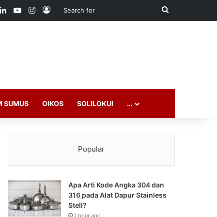
ook
LinkedIn
YouTube
Instagram
Log In
Search
for
M SUMUS
OIKOS
SOLILOKUI
…
Popular
Apa Arti Kode Angka 304 dan
316 pada Alat Dapur Stainless
Stell?
1 hour ago