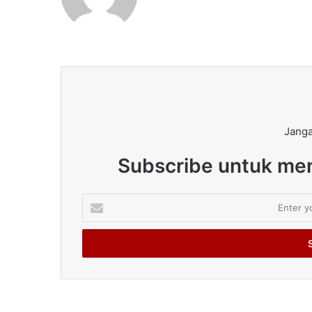
Janga
Subscribe untuk men
Enter
your
Email
address