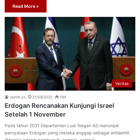
Read More »
Veritas
Jernih.co
21/09/2022
194
Erdogan Rencanakan Kunjungi Israel
Setelah 1 November
Pada tahun 2021 Departemen Luar Negeri AS menunjuk
pernyataan Erdogan yang mereka anggap sebagai antisemit.
“Mereka adalah pembunuh, sampai -sampai…