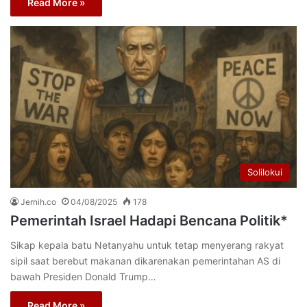
Read More »
Solilokui
Jernih.co
04/08/2025
178
Pemerintah Israel Hadapi Bencana Politik*
Sikap kepala batu Netanyahu untuk tetap menyerang rakyat
sipil saat berebut makanan dikarenakan pemerintahan AS di
bawah Presiden Donald Trump…
Read More »