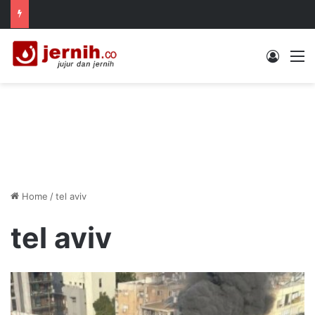
Log In
M
Home
/
tel aviv
tel aviv