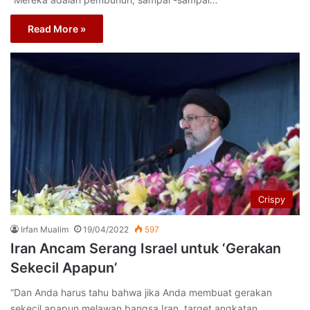
Read More »
Crispy
Irfan Mualim
19/04/2022
597
Iran Ancam Serang Israel untuk ‘Gerakan
Sekecil Apapun’
“Dan Anda harus tahu bahwa jika Anda membuat gerakan
sekecil apapun melawan bangsa Iran, target angkatan