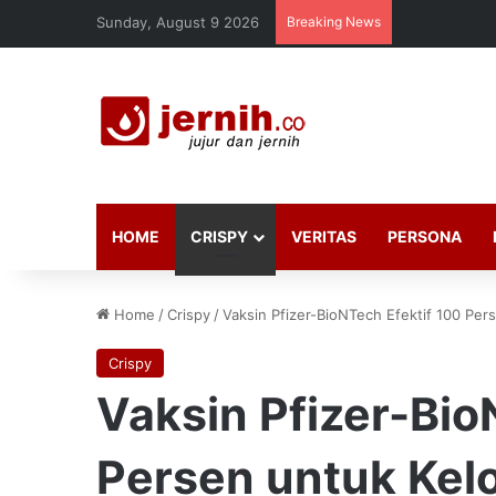
Sunday, August 9 2026
Breaking News
HOME
CRISPY
VERITAS
PERSONA
Home
/
Crispy
/
Vaksin Pfizer-BioNTech Efektif 100 Pe
Crispy
Vaksin Pfizer-Bio
Persen untuk Kel