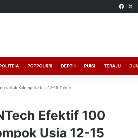
Faceb
X
POLITEIA
POTPOURRI
DEPTH
PUISI
TERAJU
DU
rsen untuk Kelompok Usia 12-15 Tahun
NTech Efektif 100
ompok Usia 12-15