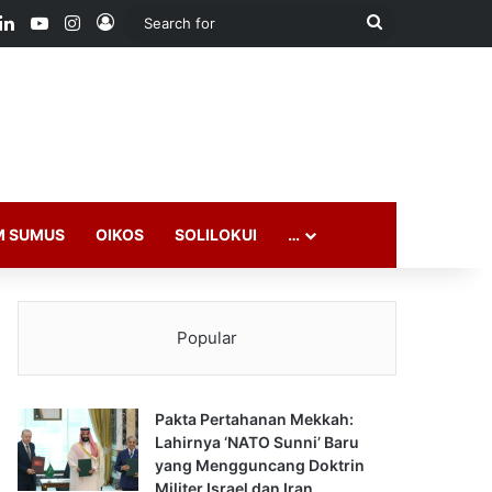
ook
LinkedIn
YouTube
Instagram
Log In
Search
for
M SUMUS
OIKOS
SOLILOKUI
…
Popular
Pakta Pertahanan Mekkah:
Lahirnya ‘NATO Sunni’ Baru
yang Mengguncang Doktrin
Militer Israel dan Iran