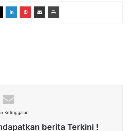
book
X
LinkedIn
Pinterest
Share via Email
Print
n Ketinggalan
dapatkan berita Terkini !