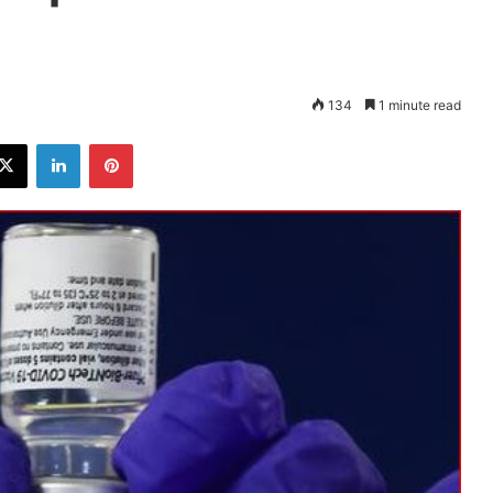
134
1 minute read
ebook
X
LinkedIn
Pinterest