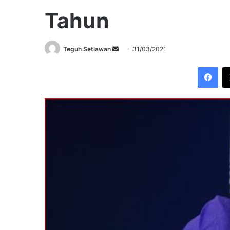
Tahun
Send
Teguh Setiawan
31/03/2021
an
Fac
email