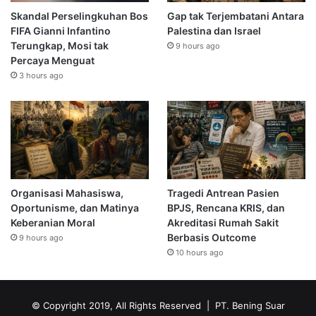
Skandal Perselingkuhan Bos
Gap tak Terjembatani Antara
FIFA Gianni Infantino
Palestina dan Israel
Terungkap, Mosi tak
9 hours ago
Percaya Menguat
3 hours ago
Organisasi Mahasiswa,
Tragedi Antrean Pasien
Oportunisme, dan Matinya
BPJS, Rencana KRIS, dan
Keberanian Moral
Akreditasi Rumah Sakit
Berbasis Outcome
9 hours ago
10 hours ago
© Copyright 2019, All Rights Reserved | PT. Bening Suar