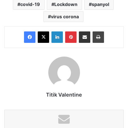
covid-19
Lockdown
spanyol
virus corona
Facebook
X
LinkedIn
Pinterest
Share via Email
Print
Titik Valentine