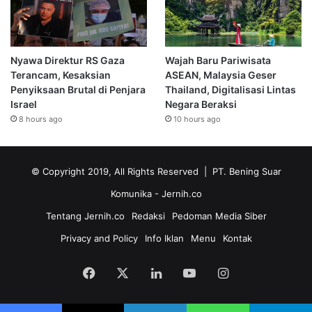
Nyawa Direktur RS Gaza
Wajah Baru Pariwisata
Terancam, Kesaksian
ASEAN, Malaysia Geser
Penyiksaan Brutal di Penjara
Thailand, Digitalisasi Lintas
Israel
Negara Beraksi
8 hours ago
10 hours ago
© Copyright 2019, All Rights Reserved | PT. Bening Suar
Komunika
- Jernih.co
Tentang Jernih.co
Redaksi
Pedoman Media Siber
Privacy and Policy
Info Iklan
Menu
Kontak
Facebook
X
LinkedIn
YouTube
Instagram