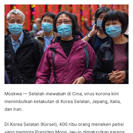
an
email
Moskwa — Setelah mewabah di Cina, virus korona kini
menimbulkan ketakutan di Korea Selatan, Jepang, Italia,
dan Iran.
Di Korea Selatan (Korsel), 400 ribu orang meneken petisi
yang meminta Presiden Moon Jae-in dimakzulkan karena