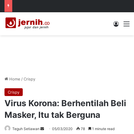
Log In
M
Home
/
Crispy
Crispy
Virus Korona: Berhentilah Beli
Masker, Itu tak Berguna
Send
Teguh Setiawan
05/03/2020
78
1 minute read