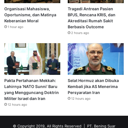
Organisasi Mahasiswa,
Tragedi Antrean Pasien
Oportunisme, dan Matinya
BPJS, Rencana KRIS, dan
Keberanian Moral
Akreditasi Rumah Sakit
Berbasis Outcome
1 hour ago
2 hours ago
Pakta Pertahanan Mekkah:
Selat Hormuz akan Dibuka
Lahirnya ‘NATO Sunni’ Baru
Kembali jika AS Menerima
yang Mengguncang Doktrin
Persyaratan Iran
Militer Israel dan Iran
12 hours ago
12 hours ago
© Copyright 2019, All Rights Reserved | PT. Bening Suar