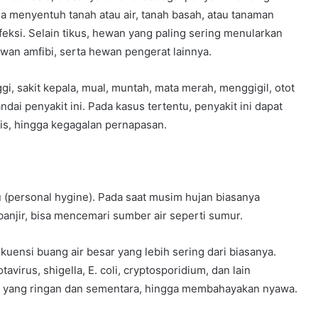
ena menyentuh tanah atau air, tanah basah, atau tanaman
feksi. Selain tikus, hewan yang paling sering menularkan
hewan amfibi, serta hewan pengerat lainnya.
gi, sakit kepala, mual, muntah, mata merah, menggigil, otot
ndai penyakit ini. Pada kasus tertentu, penyakit ini dapat
is, hingga kegagalan pernapasan.
du (personal hygine). Pada saat musim hujan biasanya
 banjir, bisa mencemari sumber air seperti sumur.
uensi buang air besar yang lebih sering dari biasanya.
virus, shigella, E. coli, cryptosporidium, dan lain
isi yang ringan dan sementara, hingga membahayakan nyawa.