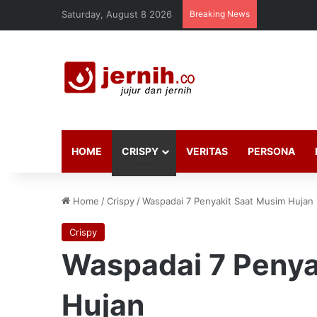
Saturday, August 8 2026
Breaking News
HOME
CRISPY
VERITAS
PERSONA
Home
/
Crispy
/
Waspadai 7 Penyakit Saat Musim Hujan
Crispy
Waspadai 7 Penya
Hujan