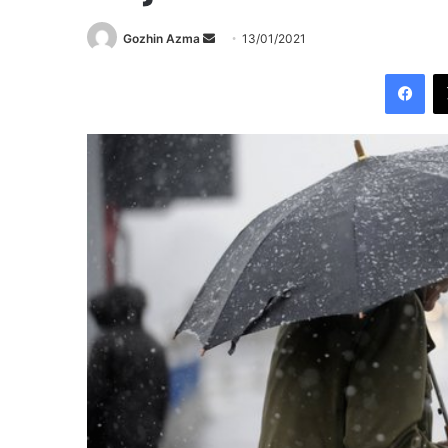
Send
Gozhin Azma
13/01/2021
an
Fac
email