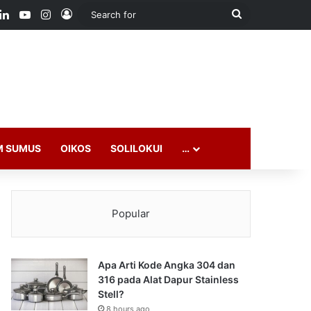
ook
LinkedIn
YouTube
Instagram
Log In
Search
for
M SUMUS
OIKOS
SOLILOKUI
…
Popular
Apa Arti Kode Angka 304 dan
316 pada Alat Dapur Stainless
Stell?
8 hours ago