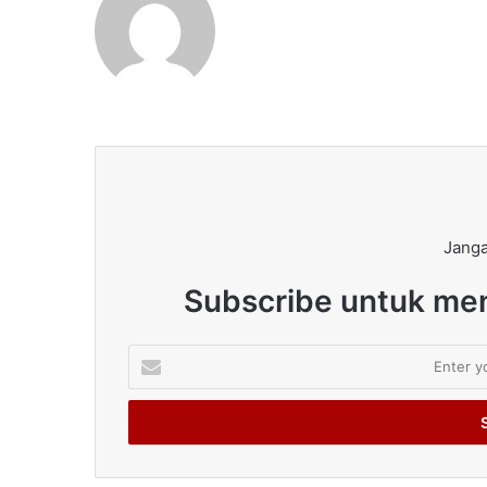
Janga
Subscribe untuk men
Enter
your
Email
address