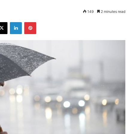
149
2 minutes read
ebook
X
LinkedIn
Pinterest