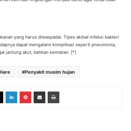
kanan yang harus diwaspadai. Tipes akibat infeksi bakteri
ngidapnya dapat mengalami komplikasi seperti pneumonia,
gal jantung akut, bahkan kematian. [*]
Diare
Penyakit musim hujan
book
X
LinkedIn
Pinterest
Share via Email
Print