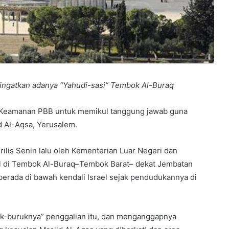
ingatkan adanya “Yahudi-sasi” Tembok Al-Buraq
 Keamanan PBB untuk memikul tanggung jawab guna
d Al-Aqsa, Yerusalem.
ilis Senin lalu oleh Kementerian Luar Negeri dan
rael di Tembok Al-Buraq–Tembok Barat– dekat Jembatan
erada di bawah kendali Israel sejak pendudukannya di
uk-buruknya” penggalian itu, dan menganggapnya