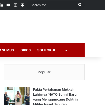
ook
LinkedIn
YouTube
Instagram
Log In
Search
for
M SUMUS
OIKOS
SOLILOKUI
…
Popular
Pakta Pertahanan Mekkah:
Lahirnya ‘NATO Sunni’ Baru
yang Mengguncang Doktrin
Militer Israel dan Iran