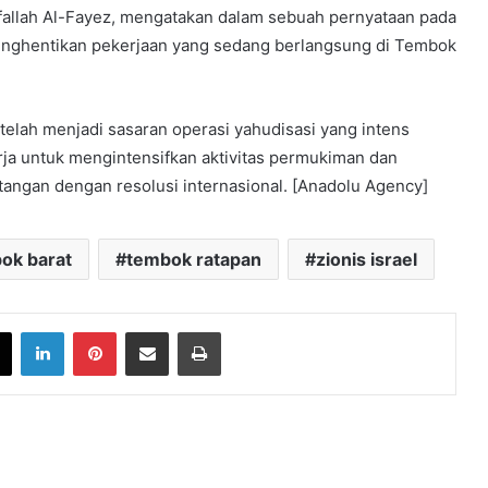
ifallah Al-Fayez, mengatakan dalam sebuah pernyataan pada
menghentikan pekerjaan yang sedang berlangsung di Tembok
elah menjadi sasaran operasi yahudisasi yang intens
erja untuk mengintensifkan aktivitas permukiman dan
tangan dengan resolusi internasional. [Anadolu Agency]
ok barat
tembok ratapan
zionis israel
book
X
LinkedIn
Pinterest
Share via Email
Print