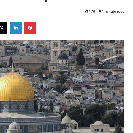
176
1 minute read
ebook
X
LinkedIn
Pinterest