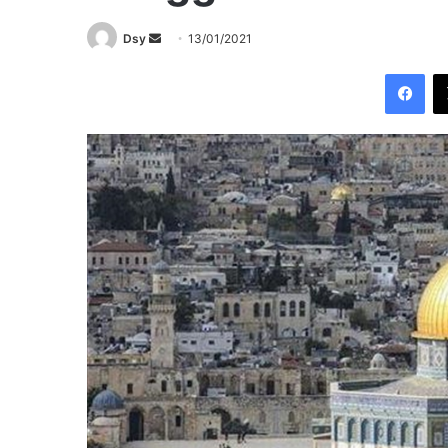
Send
Dsy
13/01/2021
an
Fac
email