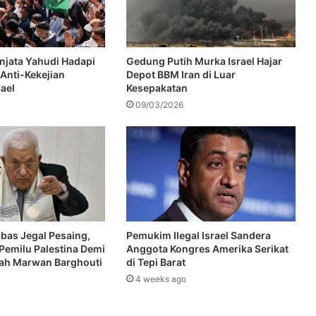
enjata Yahudi Hadapi
Gedung Putih Murka Israel Hajar
Anti-Kekejian
Depot BBM Iran di Luar
rael
Kesepakatan
09/03/2026
as Jegal Pesaing,
Pemukim Ilegal Israel Sandera
Pemilu Palestina Demi
Anggota Kongres Amerika Serikat
kah Marwan Barghouti
di Tepi Barat
4 weeks ago