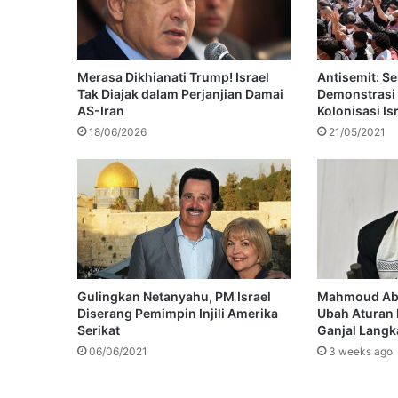
Merasa Dikhianati Trump! Israel
Antisemit: S
Tak Diajak dalam Perjanjian Damai
Demonstrasi 
AS-Iran
Kolonisasi Is
18/06/2026
21/05/2021
Gulingkan Netanyahu, PM Israel
Mahmoud Abb
Diserang Pemimpin Injili Amerika
Ubah Aturan 
Serikat
Ganjal Lang
06/06/2021
3 weeks ago