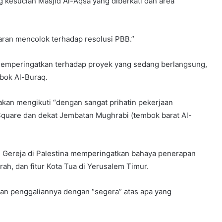
 kesucian Masjid Al-Aqsa yang diberkati dan area
ran mencolok terhadap resolusi PBB.”
emperingatkan terhadap proyek yang sedang berlangsung,
bok Al-Buraq.
kan mengikuti “dengan sangat prihatin pekerjaan
Square dan dekat Jembatan Mughrabi (tembok barat Al-
n Gereja di Palestina memperingatkan bahaya penerapan
rah, dan fitur Kota Tua di Yerusalem Timur.
an penggaliannya dengan “segera” atas apa yang