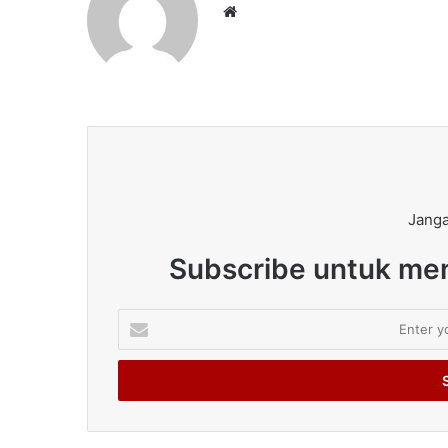
Website
Janga
Subscribe untuk men
Enter
your
Email
address