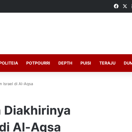
Faceb
X
POLITEIA
POTPOURRI
DEPTH
PUISI
TERAJU
DU
n Israel di Al-Aqsa
 Diakhirinya
 di Al-Aqsa