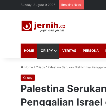
Sunday, August 9 2026
Breaking News
HOME
CRISPY
VERITAS
PERSONA
Home
/
Crispy
/
Palestina Serukan Diakhirinya Penggalia
Crispy
Palestina Serukan
Penggalian Israel