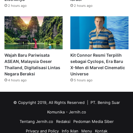
2 hours ago
2 hours ago
Wajah Baru Pariwisata
Kit Connor Resmi Terpilih
ASEAN, Malaysia Geser
sebagai Cyclops, Era Baru
Thailand, Digitalisasi Lintas
X-Men di Marvel Cinematic
Negara Beraksi
Universe
4 hours ago
5 hours ago
© Copyright 2019, All Rights Reserved | PT. Bening Suar
Komunika
- Jernih.co
Tentang Jernih.co
Redaksi
Pedoman Media Siber
Privacy and Policy
Info Iklan
Menu
Kontak