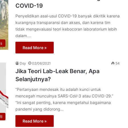
COVID-19
Penyelidikan asal-usul COVID-19 banyak dikritik karena
kurangnya transparansi dan akses, dan karena tim
tidak mengevaluasi teori kebocoran laboratorium lebih
dalam.…
us
Read More »
Dsy
02/06/2021
54
Jika Teori Lab-Leak Benar, Apa
Selanjutnya?
“Pertanyaan mendesak itu adalah kunci untuk
mencegah munculnya SARS-CoV-3 atau COVID-29.”
“Ini sangat penting, karena mengetahui bagaimana
pandemi yang didorong…
I
Read More »