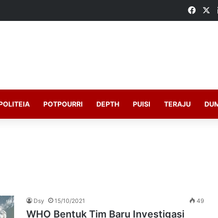
Faceb
X
POLITEIA
POTPOURRI
DEPTH
PUISI
TERAJU
DU
Dsy
15/10/2021
49
WHO Bentuk Tim Baru Investigasi