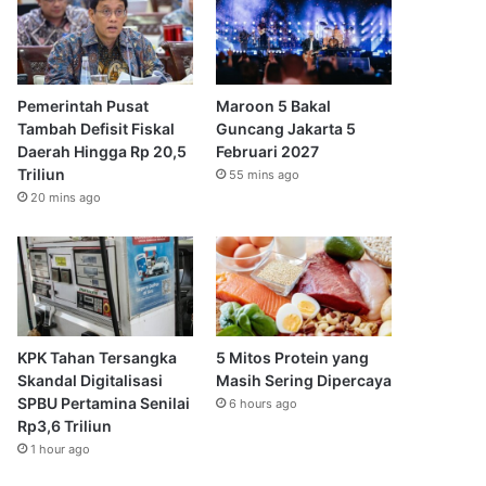
Pemerintah Pusat
Maroon 5 Bakal
Tambah Defisit Fiskal
Guncang Jakarta 5
Daerah Hingga Rp 20,5
Februari 2027
Triliun
55 mins ago
20 mins ago
KPK Tahan Tersangka
5 Mitos Protein yang
Skandal Digitalisasi
Masih Sering Dipercaya
SPBU Pertamina Senilai
6 hours ago
Rp3,6 Triliun
1 hour ago