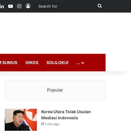
ook
LinkedIn
YouTube
Instagram
Log In
Search
for
M SUMUS
OIKOS
SOLILOKUI
…
Popular
Korea Utara Tolak Usulan
Mediasi Indonesia
1 min ago