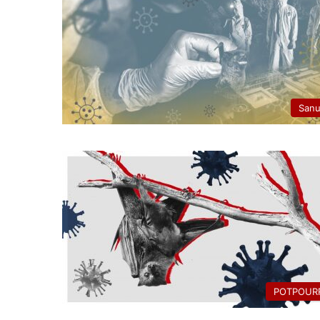
San
POTPOURR