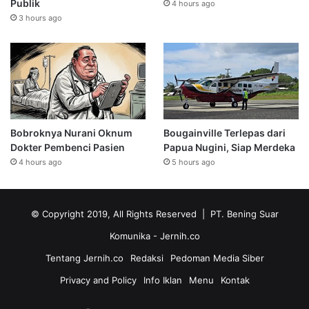
Publik
4 hours ago
3 hours ago
Bobroknya Nurani Oknum
Bougainville Terlepas dari
Dokter Pembenci Pasien
Papua Nugini, Siap Merdeka
4 hours ago
5 hours ago
© Copyright 2019, All Rights Reserved | PT. Bening Suar
Komunika
- Jernih.co
Tentang Jernih.co
Redaksi
Pedoman Media Siber
Privacy and Policy
Info Iklan
Menu
Kontak