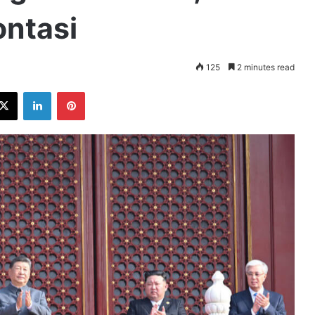
ontasi
125
2 minutes read
ebook
X
LinkedIn
Pinterest