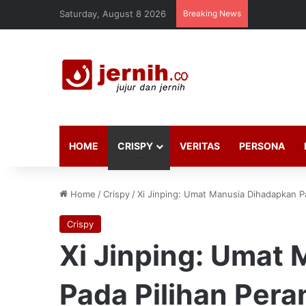
Saturday, August 8 2026
Breaking News
HOME
CRISPY
VERITAS
PERSONA
Home
/
Crispy
/
Xi Jinping: Umat Manusia Dihadapkan Pa
Crispy
Xi Jinping: Umat
Pada Pilihan Pera