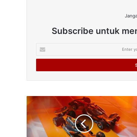
Janga
Subscribe untuk men
Enter
your
Email
address