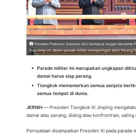
Presiden Prabowo Subianto (kiri) bertepuk tangan bersama Pr
Kim Jong-un, dalam parade militer memperingati akhir Perang Du
Parade militer ini merupakan ungkapan diktum
damai harus siap perang.
Tiongkok memamerkan semua senjata bertkn
semua tempat di dunia.
JERNIH
— Presiden Tiongkok Xi Jinping mengatakan
damai atau perang, dialog atau konfrontrasi, sali
Pernyataan disampaikan Presiden Xi pada parade mi