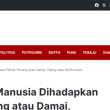
Faceb
X
POLITEIA
POTPOURRI
DEPTH
PUISI
TERAJU
DU
da Pilihan Perang atau Damai, Dialog atau Konfrontasi
 Manusia Dihadapkan
ng atau Damai,