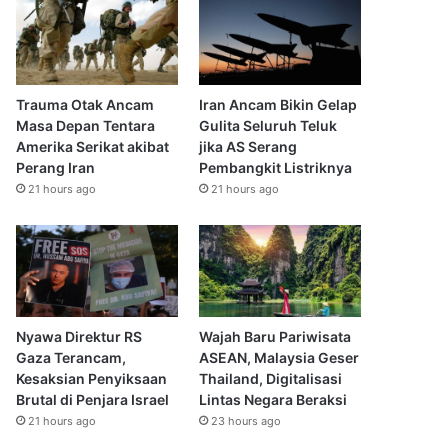
Trauma Otak Ancam
Iran Ancam Bikin Gelap
Masa Depan Tentara
Gulita Seluruh Teluk
Amerika Serikat akibat
jika AS Serang
Perang Iran
Pembangkit Listriknya
21 hours ago
21 hours ago
Nyawa Direktur RS
Wajah Baru Pariwisata
Gaza Terancam,
ASEAN, Malaysia Geser
Kesaksian Penyiksaan
Thailand, Digitalisasi
Brutal di Penjara Israel
Lintas Negara Beraksi
21 hours ago
23 hours ago