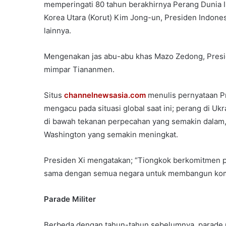
memperingati 80 tahun berakhirnya Perang Dunia II
Korea Utara (Korut) Kim Jong-un, Presiden Indone
lainnya.
Mengenakan jas abu-abu khas Mazo Zedong, Presi
mimpar Tiananmen.
Situs
channelnewsasia.com
menulis pernyataan P
mengacu pada situasi global saat ini; perang di U
di bawah tekanan perpecahan yang semakin dalam, d
Washington yang semakin meningkat.
Presiden Xi mengatakan; “Tiongkok berkomitmen p
sama dengan semua negara untuk membangun komu
Parade Militer
Berbeda dengan tahun-tahun sebelumnya, parade mi