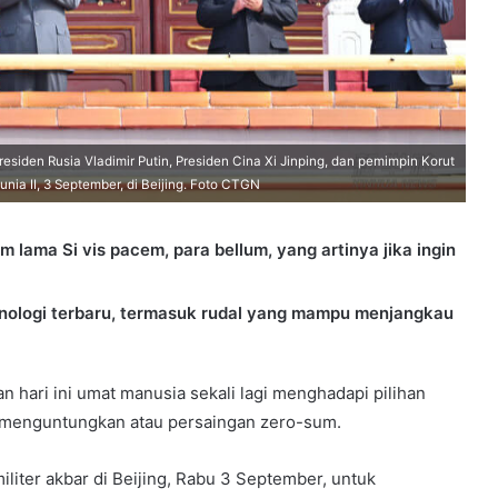
esiden Rusia Vladimir Putin, Presiden Cina Xi Jinping, dan pemimpin Korut
nia II, 3 September, di Beijing. Foto CTGN
 lama Si vis pacem, para bellum, yang artinya jika ingin
ologi terbaru, termasuk rudal yang mampu menjangkau
 hari ini umat manusia sekali lagi menghadapi pilihan
ng menguntungkan atau persaingan zero-sum.
liter akbar di Beijing, Rabu 3 September, untuk