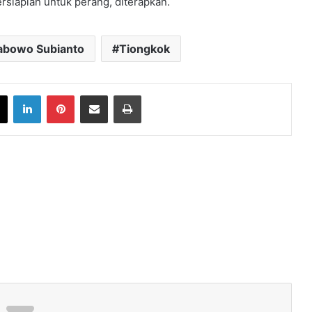
rsiaplah untuk perang, diterapkan.
abowo Subianto
Tiongkok
book
X
LinkedIn
Pinterest
Share via Email
Print