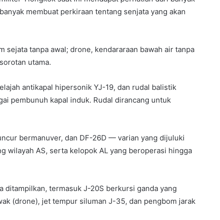
u, banyak membuat perkiraan tentang senjata yang akan
sejata tanpa awal; drone, kendararaan bawah air tanpa
 sorotan utama.
lajah antikapal hipersonik YJ-19, dan rudal balistik
gai pembunuh kapal induk. Rudal dirancang untuk
ncur bermanuver, dan DF-26D — varian yang dijuluki
ilayah AS, serta kelopok AL yang beroperasi hingga
 ditampilkan, termasuk J-20S berkursi ganda yang
ak (drone), jet tempur siluman J-35, dan pengbom jarak