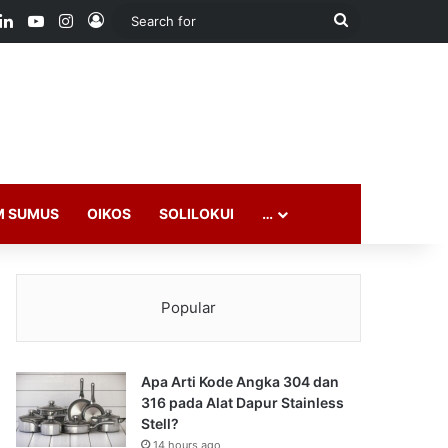
ook
LinkedIn
YouTube
Instagram
Log In
Search
for
M SUMUS
OIKOS
SOLILOKUI
…
Popular
Apa Arti Kode Angka 304 dan
316 pada Alat Dapur Stainless
Stell?
14 hours ago