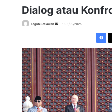
Dialog atau Konfr
Send
Teguh Setiawan
03/09/2025
an
Fac
email