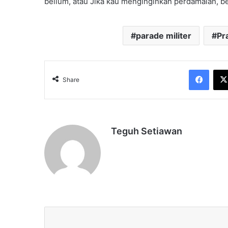
bellum, atau Jika kau menginginkan perdamaian, be
parade militer
Pr
Face
Share
Teguh Setiawan