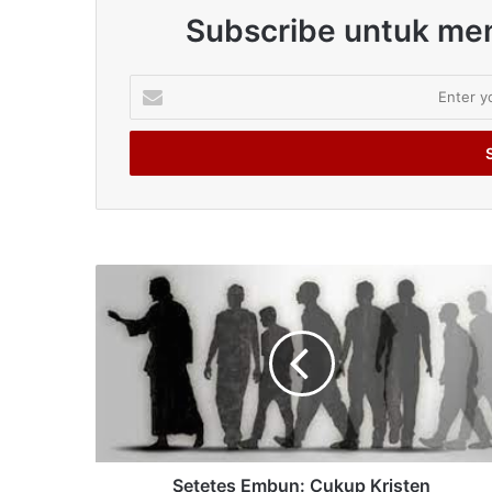
Subscribe untuk men
Enter
your
Email
address
Setetes Embun: Cukup Kristen