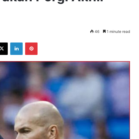
46
1 minute read
ebook
X
LinkedIn
Pinterest