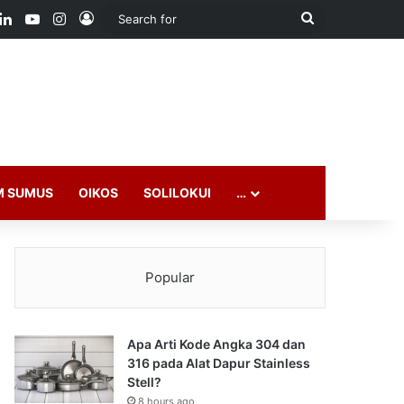
ook
LinkedIn
YouTube
Instagram
Log In
Search
for
M SUMUS
OIKOS
SOLILOKUI
…
Popular
Apa Arti Kode Angka 304 dan
316 pada Alat Dapur Stainless
Stell?
8 hours ago