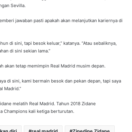
gan Sevilla.
emberi jawaban pasti apakah akan melanjutkan kariernya di
n di sini, tapi besok keluar,” katanya. “Atau sebaliknya,
an di sini sekian lama.”
kah akan tetap memimpin Real Madrid musim depan.
Saya di sini, kami bermain besok dan pekan depan, tapi saya
al Madrid.”
 Zidane melatih Real Madrid. Tahun 2018 Zidane
a Champions kali ketiga berturutan.
an diri
real madrid
Zinedine Zidane