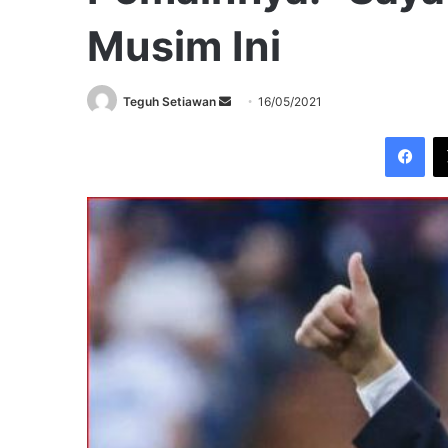
Musim Ini
Send
Teguh Setiawan
16/05/2021
an
Fac
email