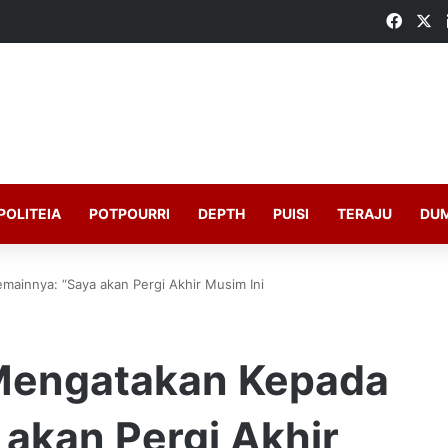
Faceb
X
POLITEIA
POTPOURRI
DEPTH
PUISI
TERAJU
DU
ainnya: “Saya akan Pergi Akhir Musim Ini
 Mengatakan Kepada
akan Pergi Akhir