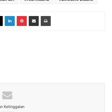
book
X
LinkedIn
Pinterest
Share via Email
Print
n Ketinggalan