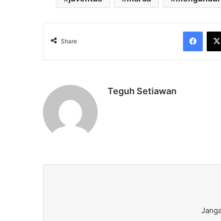
Face
Share
Teguh Setiawan
Janga