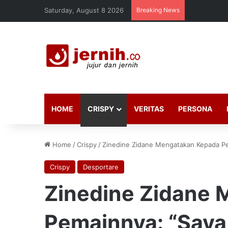
Saturday, August 8 2026
Breaking News
HOME
CRISPY
VERITAS
PERSONA
Home
/
Crispy
/
Zinedine Zidane Mengatakan Kepada Pem
Crispy
Desportare
Zinedine Zidane
Pemainnya: “Saya 