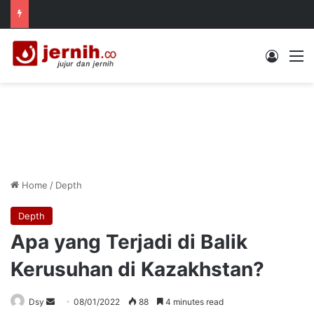
Log In
M
Home
/
Depth
Depth
Apa yang Terjadi di Balik
Kerusuhan di Kazakhstan?
Send
Dsy
08/01/2022
88
4 minutes read