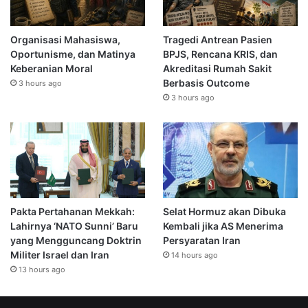
Organisasi Mahasiswa,
Tragedi Antrean Pasien
Oportunisme, dan Matinya
BPJS, Rencana KRIS, dan
Keberanian Moral
Akreditasi Rumah Sakit
Berbasis Outcome
3 hours ago
3 hours ago
Pakta Pertahanan Mekkah:
Selat Hormuz akan Dibuka
Lahirnya ‘NATO Sunni’ Baru
Kembali jika AS Menerima
yang Mengguncang Doktrin
Persyaratan Iran
Militer Israel dan Iran
14 hours ago
13 hours ago