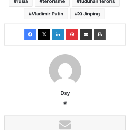
rusia
terorisme
tuduhan teroris
Vladimir Putin
Xi Jinping
Facebook
X
LinkedIn
Pinterest
Share via Email
Print
Dsy
Website