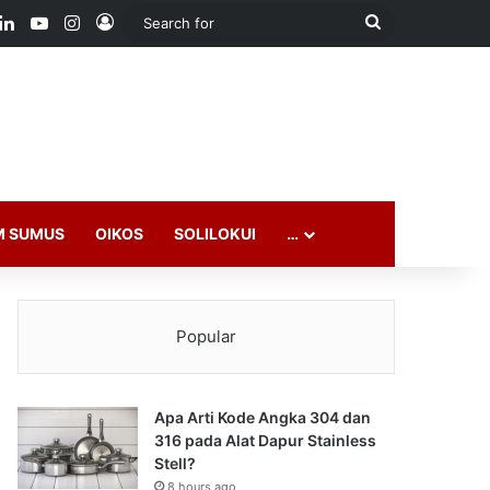
ook
LinkedIn
YouTube
Instagram
Log In
Search
for
M SUMUS
OIKOS
SOLILOKUI
…
Popular
Apa Arti Kode Angka 304 dan
316 pada Alat Dapur Stainless
Stell?
8 hours ago