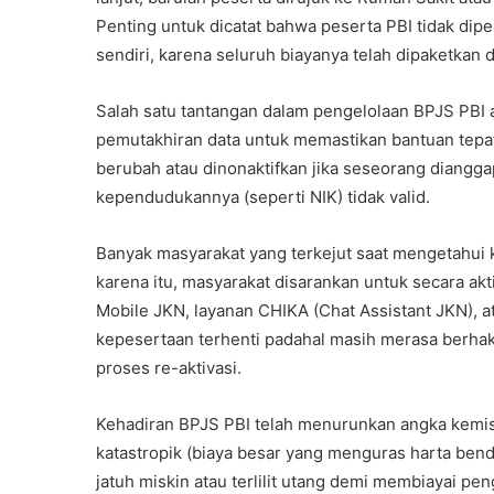
Penting untuk dicatat bahwa peserta PBI tidak di
sendiri, karena seluruh biayanya telah dipaketkan
Salah satu tantangan dalam pengelolaan BPJS PBI a
pemutakhiran data untuk memastikan bantuan tepat s
berubah atau dinonaktifkan jika seseorang diangg
kependudukannya (seperti NIK) tidak valid.
Banyak masyarakat yang terkejut saat mengetahui k
karena itu, masyarakat disarankan untuk secara ak
Mobile JKN, layanan CHIKA (Chat Assistant JKN), a
kepesertaan terhenti padahal masih merasa berhak
proses re-aktivasi.
Kehadiran BPJS PBI telah menurunkan angka kemis
katastropik (biaya besar yang menguras harta ben
jatuh miskin atau terlilit utang demi membiayai p