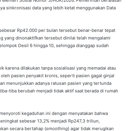
an Menteri Sosial Nomor 3/HUK/2026. Pemerintah beralasan
a sinkronisasi data yang lebih ketat menggunakan Data
sebesar Rp42.000 per bulan tersebut benar-benar tepat
ng yang dinonaktifkan tersebut dinilai telah mengalami
elompok Desil 6 hingga 10, sehingga dianggap sudah
k karena dilakukan tanpa sosialisasi yang memadai atau
leh pasien penyakit kronis, seperti pasien gagal ginjal
ngan menunjukkan adanya ratusan pasien yang tertunda
ba-tiba berubah menjadi tidak aktif saat berada di rumah
 menyoroti kegaduhan ini dengan menyatakan bahwa
ningkat sebesar 13,2% menjadi Rp247,3 triliun,
kan secara bertahap (
smoothing
) agar tidak merugikan