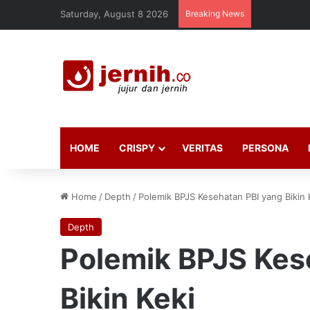
Saturday, August 8 2026
Breaking News
HOME
CRISPY
VERITAS
PERSONA
Home
/
Depth
/
Polemik BPJS Kesehatan PBI yang Bikin 
Depth
Polemik BPJS Kes
Bikin Keki