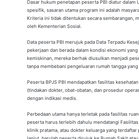
Dasar hukum penetapan peserta PBI diatur dalam 
spesifik, sasaran utama program ini adalah masyar
Kriteria ini tidak ditentukan secara sembarangan, m
oleh Kementerian Sosial.
Data peserta PBI merujuk pada Data Terpadu Kesej
pekerjaan dan berada dalam kondisi ekonomi yang s
kemiskinan, mereka berhak diusulkan menjadi pese
tanpa membebani pengeluaran rumah tangga yang 
Peserta BPJS PBI mendapatkan fasilitas kesehatan 
(tindakan dokter, obat-obatan, dan prosedur operas
dengan indikasi medis.
Perbedaan utama hanya terletak pada fasilitas ruan
peserta harus terlebih dahulu mendatangi Fasilit
klinik pratama, atau dokter keluarga yang terdafta
lanjut, barulah peserta dirujuk ke Rumah Sakit ata