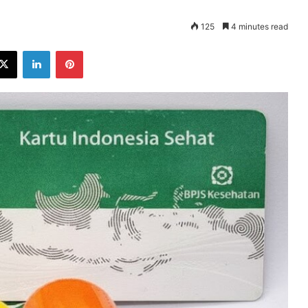
125
4 minutes read
ebook
X
LinkedIn
Pinterest