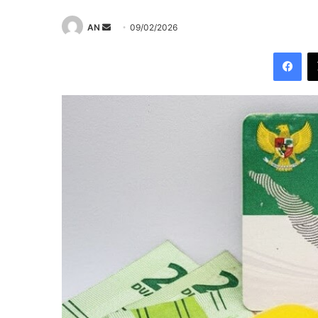
Send
AN
09/02/2026
an
Fac
email