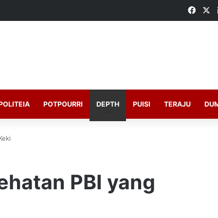
Faceb
X
POLITEIA
POTPOURRI
DEPTH
PUISI
TERAJU
DU
Keki
ehatan PBI yang