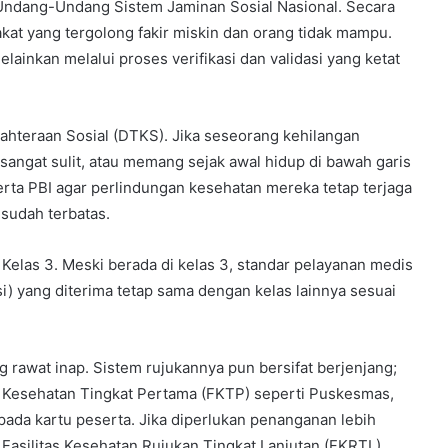
Undang-Undang Sistem Jaminan Sosial Nasional. Secara
akat yang tergolong fakir miskin dan orang tidak mampu.
elainkan melalui proses verifikasi dan validasi yang ketat
ahteraan Sosial (DTKS). Jika seseorang kehilangan
angat sulit, atau memang sejak awal hidup di bawah garis
rta PBI agar perlindungan kesehatan mereka tetap terjaga
sudah terbatas.
Kelas 3. Meski berada di kelas 3, standar pelayanan medis
i) yang diterima tetap sama dengan kelas lainnya sesuai
g rawat inap. Sistem rujukannya pun bersifat berjenjang;
as Kesehatan Tingkat Pertama (FKTP) seperti Puskesmas,
r pada kartu peserta. Jika diperlukan penanganan lebih
u Fasilitas Kesehatan Rujukan Tingkat Lanjutan (FKRTL).