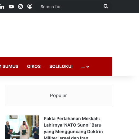
ook
LinkedIn
YouTube
Instagram
Log In
Search
for
M SUMUS
OIKOS
SOLILOKUI
…
Popular
Pakta Pertahanan Mekkah:
Lahirnya ‘NATO Sunni’ Baru
yang Mengguncang Doktrin
Militer Israel dan Iran