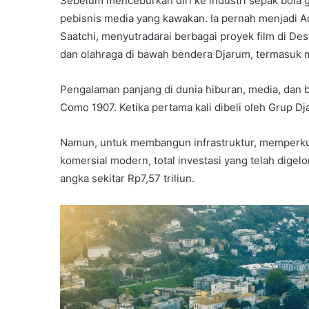
Sebelum menceburkan diri ke industri sepak bola g
pebisnis media yang kawakan. Ia pernah menjadi Ac
Saatchi, menyutradarai berbagai proyek film di Des
dan olahraga di bawah bendera Djarum, termasuk 
Pengalaman panjang di dunia hiburan, media, dan b
Como 1907. Ketika pertama kali dibeli oleh Grup Dja
Namun, untuk membangun infrastruktur, memperku
komersial modern, total investasi yang telah dige
angka sekitar Rp7,57 triliun.