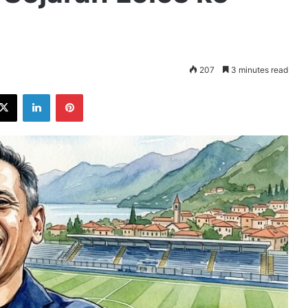
207
3 minutes read
ebook
X
LinkedIn
Pinterest