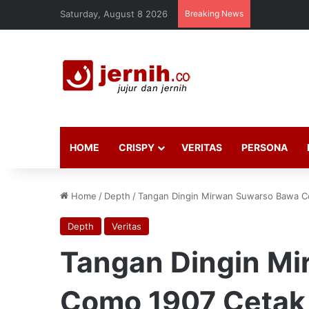
Saturday, August 8 2026
Breaking News
HOME
CRISPY
VERITAS
PERSONA
Home
/
Depth
/
Tangan Dingin Mirwan Suwarso Bawa Co
Depth
Veritas
Tangan Dingin M
Como 1907 Cetak 