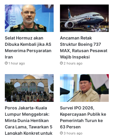
Selat Hormuz akan
Ancaman Retak
Dibuka Kembali jika AS
Struktur Boeing 737
Menerima Persyaratan
MAX, Ratusan Pesawat
Iran
Wajib Inspeksi
1 hour ago
2 hours ago
Poros Jakarta-Kuala
Survei IPO 2026,
Lumpur Menggebrak:
Kepercayaan Publik ke
Minta Dunia Hentikan
Pemerintah Turun ke
Cara Lama, Tawarkan 5
63 Persen
Langkah Konkret untuk
3 hours ago