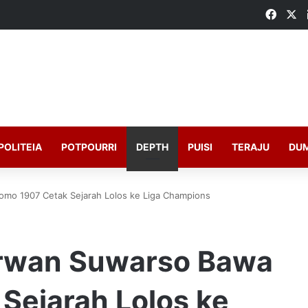
Faceb
X
POLITEIA
POTPOURRI
DEPTH
PUISI
TERAJU
DU
mo 1907 Cetak Sejarah Lolos ke Liga Champions
irwan Suwarso Bawa
Sejarah Lolos ke