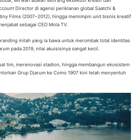
lobal, Mirwan adalah seorang eksekutif kreatif dan
count Director di agensi periklanan global Saatchi &
tiny Films (2007–2012), hingga memimpin unit bisnis kreatif
menjabat sebagai CEO Mola TV.
randing inilah yang ia bawa untuk merombak total identitas
rum pada 2019, nilai akuisisinya sangat kecil.
at tim, merenovasi stadion, hingga membangun ekosistem
lontorkan Grup Djarum ke Como 1907 kini telah menyentuh