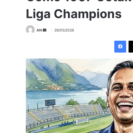
Liga Champions
Send
AN
26/05/2026
an
Fac
email