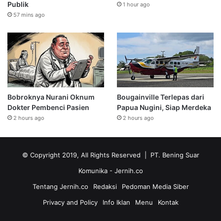
Publik
1 hour ago
57 mins ago
Bobroknya Nurani Oknum
Bougainville Terlepas dari
Dokter Pembenci Pasien
Papua Nugini, Siap Merdeka
2 hours ago
2 hours ago
© Copyright 2019, All Rights Reserved | PT. Bening Suar
Komunika
- Jernih.co
Tentang Jernih.co
Redaksi
Pedoman Media Siber
Privacy and Policy
Info Iklan
Menu
Kontak