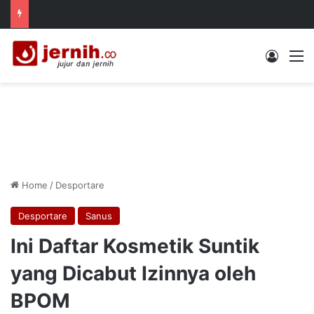
Log In
M
Home
/
Desportare
Desportare
Sanus
Ini Daftar Kosmetik Suntik
yang Dicabut Izinnya oleh
BPOM