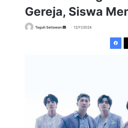
Gereja, Siswa M
Send
Teguh Setiawan
12/11/2024
an
Fac
email