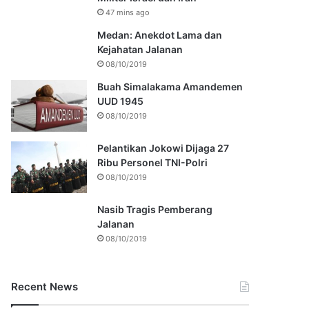
47 mins ago
Medan: Anekdot Lama dan
Kejahatan Jalanan
08/10/2019
Buah Simalakama Amandemen
UUD 1945
08/10/2019
Pelantikan Jokowi Dijaga 27
Ribu Personel TNI-Polri
08/10/2019
Nasib Tragis Pemberang
Jalanan
08/10/2019
Recent News