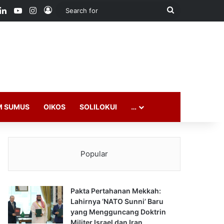
ook
LinkedIn
YouTube
Instagram
Log In
Search
for
M SUMUS
OIKOS
SOLILOKUI
…
Popular
Pakta Pertahanan Mekkah:
Lahirnya ‘NATO Sunni’ Baru
yang Mengguncang Doktrin
Militer Israel dan Iran