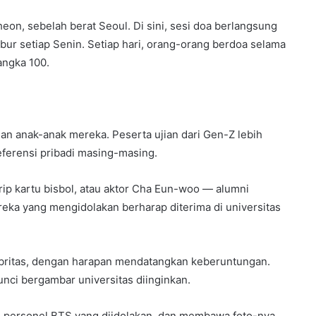
cheon, sebelah berat Seoul. Di sini, sesi doa berlangsung
bur setiap Senin. Setiap hari, orang-orang berdoa selama
angka 100.
gan anak-anak mereka. Peserta ujian dari Gen-Z lebih
ferensi pribadi masing-masing.
rip kartu bisbol, atau aktor Cha Eun-woo — alumni
eka yang mengidolakan berharap diterima di universitas
britas, dengan harapan mendatangkan keberuntungan.
nci bergambar universitas diinginkan.
tu personel BTS yang diidolakan, dan membawa foto-nya