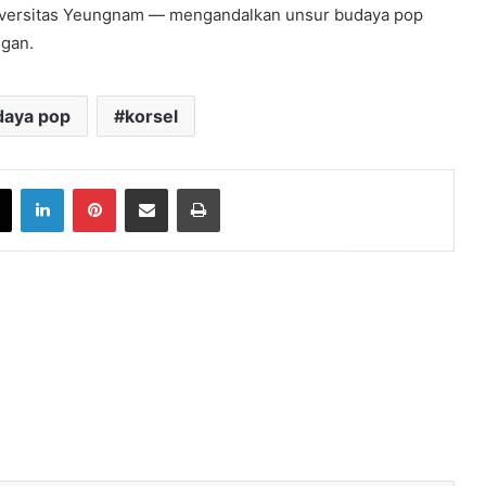
iversitas Yeungnam — mengandalkan unsur budaya pop
gan.
daya pop
korsel
book
X
LinkedIn
Pinterest
Share via Email
Print