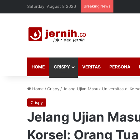
Saturday, August 8 2026
Breaking News
HOME
CRISPY
VERITAS
PERSONA
Home
/
Crispy
/
Jelang Ujian Masuk Universitas di Kors
Crispy
Jelang Ujian Masu
Korsel: Orang Tua