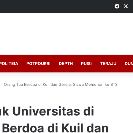
Faceb
X
POLITEIA
POTPOURRI
DEPTH
PUISI
TERAJU
DU
el: Orang Tua Berdoa di Kuil dan Gereja, Siswa Memohon ke BTS
k Universitas di
 Berdoa di Kuil dan