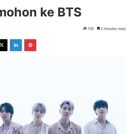
emohon ke BTS
158
2 minutes read
ebook
X
LinkedIn
Pinterest