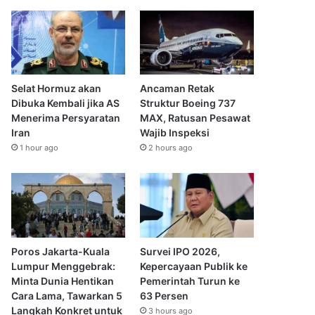
Selat Hormuz akan
Ancaman Retak
Dibuka Kembali jika AS
Struktur Boeing 737
Menerima Persyaratan
MAX, Ratusan Pesawat
Iran
Wajib Inspeksi
1 hour ago
2 hours ago
Poros Jakarta-Kuala
Survei IPO 2026,
Lumpur Menggebrak:
Kepercayaan Publik ke
Minta Dunia Hentikan
Pemerintah Turun ke
Cara Lama, Tawarkan 5
63 Persen
Langkah Konkret untuk
3 hours ago