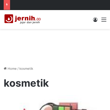
Log In
M
Home
/
kosmetik
kosmetik