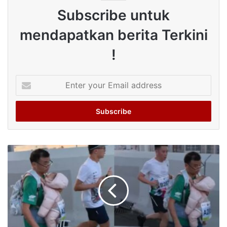
Subscribe untuk
mendapatkan berita Terkini
!
Enter
your
Email
address