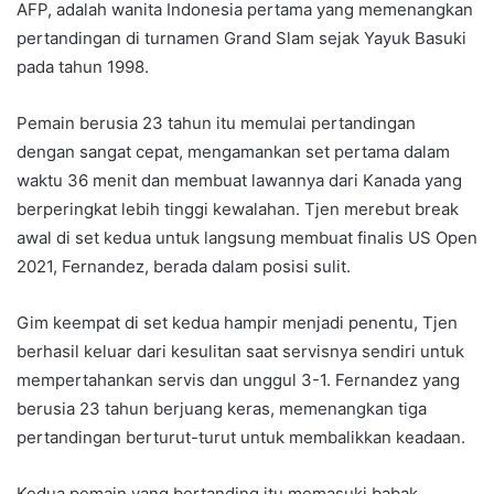
AFP, adalah wanita Indonesia pertama yang memenangkan
pertandingan di turnamen Grand Slam sejak Yayuk Basuki
pada tahun 1998.
Pemain berusia 23 tahun itu memulai pertandingan
dengan sangat cepat, mengamankan set pertama dalam
waktu 36 menit dan membuat lawannya dari Kanada yang
berperingkat lebih tinggi kewalahan. Tjen merebut break
awal di set kedua untuk langsung membuat finalis US Open
2021, Fernandez, berada dalam posisi sulit.
Gim keempat di set kedua hampir menjadi penentu, Tjen
berhasil keluar dari kesulitan saat servisnya sendiri untuk
mempertahankan servis dan unggul 3-1. Fernandez yang
berusia 23 tahun berjuang keras, memenangkan tiga
pertandingan berturut-turut untuk membalikkan keadaan.
Kedua pemain yang bertanding itu memasuki babak