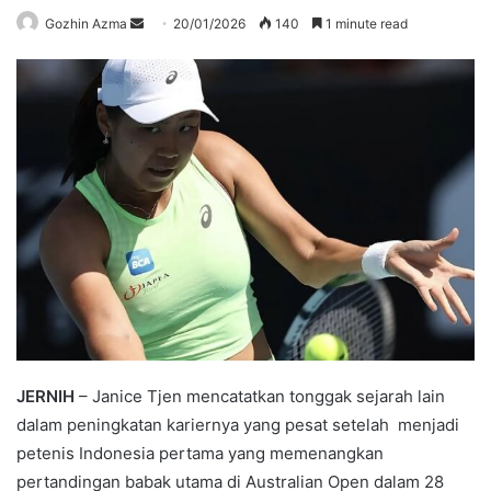
Send
Gozhin Azma
20/01/2026
140
1 minute read
an
email
JERNIH
– Janice Tjen mencatatkan tonggak sejarah lain
dalam peningkatan kariernya yang pesat setelah menjadi
petenis Indonesia pertama yang memenangkan
pertandingan babak utama di Australian Open dalam 28