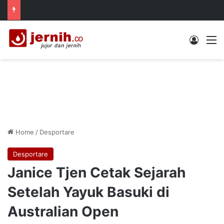
Log In
M
Home
/
Desportare
Desportare
Janice Tjen Cetak Sejarah
Setelah Yayuk Basuki di
Australian Open