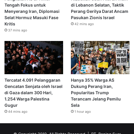
Tengah Fokus untuk
di Lebanon Selatan, Taktik
Menyerang Iran, Diplomasi
Perang Gerilya Darat Ancam
Selat Hormuz Masuki Fase
Pasukan Zionis Israel
Kritis
42 mins ago
37 mins ago
Tercatat 4.091 Pelanggaran
Hanya 35% Warga AS
Gencatan Senjata oleh Israel
Dukung Perang Iran,
di Gaza dalam 300 Hari,
Popularitas Trump
1.254 Warga Palestina
Terancam Jelang Pemilu
Gugur
Sela
44 mins ago
1 hour ago
© Copyright 2019, All Rights Reserved | PT. Bening Suar