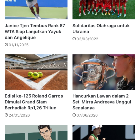
Janice Tjen Tembus Rank 67
Solidaritas Olahraga untuk
WTA Siap Lanjutkan Yayuk
Ukraina
dan Angelique
03/03/2022
01/11/2025
Edisi ke-125 Roland Garros
Hancurkan Lawan dalam 2
Dimulai Grand Slam
Set, Mirra Andreeva Unggul
Berhadiah Rp1,26 Triliun
Segalanya
24/05/2026
07/06/2026