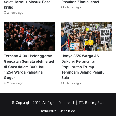
Selat Hormuz Masuki Fase
Pasukan Zionis Israel
Kritis
2 hours ago
2 hours ago
Tercatat 4.091 Pelanggaran
Hanya 35% Warga AS
Gencatan Senjata oleh Israel
Dukung Perang Iran,
di Gaza dalam 300 Hari,
Popularitas Trump
1.254 Warga Palestina
Terancam Jelang Pemilu
Gugur
Sela
2 hours ago
3 hours ago
© Copyright 2019, All Rights Reserved | PT. Bening Suar
Komunika
- Jernih.co